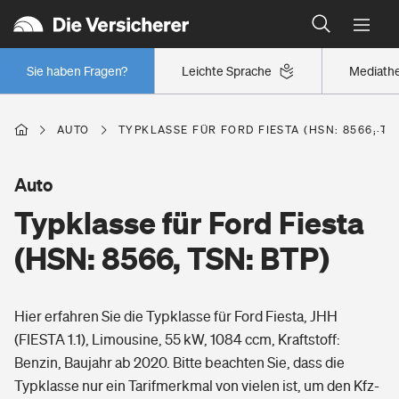
Typklassen: So ist Ihr Auto eingestuft
Wer versichert was: Jetzt Versicherer finden
Regionalklassen: So ist Ihre Region eingestuft
Sie haben Fragen?
Leichte Sprache
Mediath
Wer versichert was: Jetzt Versicherer finden
AUTO
TYPKLASSE FÜR FORD FIESTA (HSN: 8566, TS
Beruf
Auto
Typklasse für Ford Fiesta
Berufsunfähigkeitsversicherung
Wohnen
(HSN: 8566, TSN: BTP)
Erwerbsunfähigkeitsversicherung
Wohngebäudeversicherung
Hier erfahren Sie die Typklasse für Ford Fiesta, JHH
Freizeit
Grundfähigkeitsversicherung
(FIESTA 1.1), Limousine, 55 kW, 1084 ccm, Kraftstoff:
Hausratversicherung
Benzin, Baujahr ab 2020. Bitte beachten Sie, dass die
Arbeitsrechtsschutz
Pri­vate Haft­pflicht­
Typklasse nur ein Tarifmerkmal von vielen ist, um den Kfz-
Gesundheit
Elementarversicherung