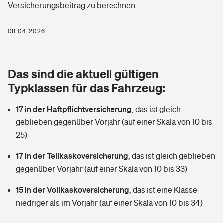
Versicherungsbeitrag zu berechnen.
Berufshaftpflichtversicherung
Rechts­schutz­ver­si­che­rung
Photovoltaik
Private Krankenversicherung
08.04.2026
Zur Übersicht
Fahrradversicherung
Wärmepumpen versichern
Zahnzusatzversicherung
Unfallversicherung
Tools
Das sind die aktuell gültigen
Glasversicherung
Dread-Disease-Versicherung
Typklassen für das Fahrzeug:
Kinderunfall­ver­si­che­rung
Rentenrechner: Wie viel Geld bekomme ich im Alter?
Vermieterrrechtsschutz
Tierkrankenversicherung
17 in der Haftpflichtversicherung
,
das ist gleich
Kinderinvalidität
geblieben gegenüber Vorjahr (auf einer Skala von 10 bis
Wer versichert was: Jetzt Versicherer finden
Mietkautionsversicherung
Zur Übersicht
25)
Reiseversicherung
Sie haben Fragen?
Restkreditversicherung
17 in der Teilkaskoversicherung
,
das ist gleich geblieben
Tools
gegenüber Vorjahr (auf einer Skala von 10 bis 33)
Hundehalter-Haftpflicht
Zur Übersicht
15 in der Vollkaskoversicherung
,
das ist eine Klasse
Pferdehalter-Haftpflicht
Wer versichert was: Jetzt Versicherer finden
niedriger als im Vorjahr (auf einer Skala von 10 bis 34)
Tools
Handyversicherung