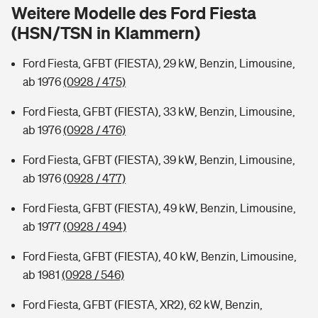
Sie haben Fragen?
Weitere Modelle des Ford Fiesta
(HSN/TSN in Klammern)
Hochwasser-Check: Wie gefährdet ist Ihr Haus?
Private Cyberversicherung
Rentenrechner: Wie viel Geld bekomme ich im Alter?
Ford Fiesta, GFBT (FIESTA), 29 kW, Benzin, Limousine,
Wer versichert was: Jetzt Versicherer finden
Musikinstrumentenversicherung
ab 1976
(0928 / 475)
Sie haben Fragen?
Zur Übersicht
Ford Fiesta, GFBT (FIESTA), 33 kW, Benzin, Limousine,
ab 1976
(0928 / 476)
Tools
Ford Fiesta, GFBT (FIESTA), 39 kW, Benzin, Limousine,
ab 1976
(0928 / 477)
Kinderunfall-Check: Mehr Sicherheit für deine Kids
Ford Fiesta, GFBT (FIESTA), 49 kW, Benzin, Limousine,
ab 1977
(0928 / 494)
Typklassen: So ist Ihr Auto eingestuft
Ford Fiesta, GFBT (FIESTA), 40 kW, Benzin, Limousine,
ab 1981
(0928 / 546)
Sie haben Fragen?
Ford Fiesta, GFBT (FIESTA, XR2), 62 kW, Benzin,