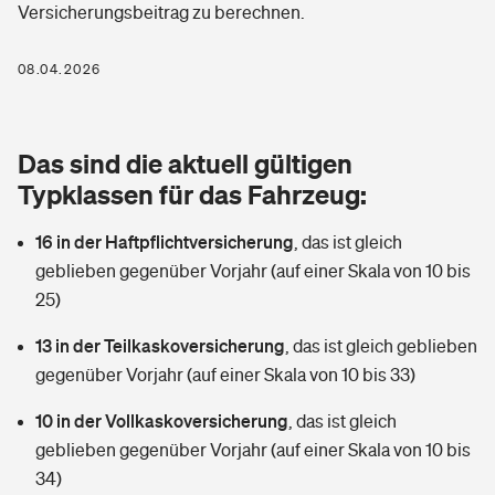
Versicherungsbeitrag zu berechnen.
Berufshaftpflichtversicherung
Rechts­schutz­ver­si­che­rung
Photovoltaik
Private Krankenversicherung
08.04.2026
Zur Übersicht
Fahrradversicherung
Wärmepumpen versichern
Zahnzusatzversicherung
Unfallversicherung
Tools
Das sind die aktuell gültigen
Glasversicherung
Dread-Disease-Versicherung
Typklassen für das Fahrzeug:
Kinderunfall­ver­si­che­rung
Rentenrechner: Wie viel Geld bekomme ich im Alter?
Vermieterrrechtsschutz
Tierkrankenversicherung
16 in der Haftpflichtversicherung
,
das ist gleich
Kinderinvalidität
geblieben gegenüber Vorjahr (auf einer Skala von 10 bis
Wer versichert was: Jetzt Versicherer finden
Mietkautionsversicherung
Zur Übersicht
25)
Reiseversicherung
Sie haben Fragen?
Restkreditversicherung
13 in der Teilkaskoversicherung
,
das ist gleich geblieben
Tools
gegenüber Vorjahr (auf einer Skala von 10 bis 33)
Hundehalter-Haftpflicht
Zur Übersicht
10 in der Vollkaskoversicherung
,
das ist gleich
Pferdehalter-Haftpflicht
Wer versichert was: Jetzt Versicherer finden
geblieben gegenüber Vorjahr (auf einer Skala von 10 bis
Tools
34)
Handyversicherung