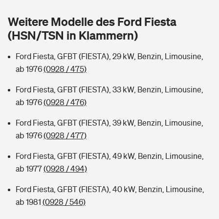
Sie haben Fragen?
Weitere Modelle des Ford Fiesta
Hochwasser-Check: Wie gefährdet ist Ihr Haus?
Private Cyberversicherung
Rentenrechner: Wie viel Geld bekomme ich im Alter?
(HSN/TSN in Klammern)
Wer versichert was: Jetzt Versicherer finden
Musikinstrumentenversicherung
Ford Fiesta, GFBT (FIESTA), 29 kW, Benzin, Limousine,
ab 1976
(0928 / 475)
Sie haben Fragen?
Zur Übersicht
Ford Fiesta, GFBT (FIESTA), 33 kW, Benzin, Limousine,
ab 1976
(0928 / 476)
Tools
Ford Fiesta, GFBT (FIESTA), 39 kW, Benzin, Limousine,
ab 1976
(0928 / 477)
Kinderunfall-Check: Mehr Sicherheit für deine Kids
Ford Fiesta, GFBT (FIESTA), 49 kW, Benzin, Limousine,
Typklassen: So ist Ihr Auto eingestuft
ab 1977
(0928 / 494)
Ford Fiesta, GFBT (FIESTA), 40 kW, Benzin, Limousine,
Sie haben Fragen?
ab 1981
(0928 / 546)