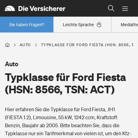
Typklassen: So ist Ihr Auto eingestuft
Wer versichert was: Jetzt Versicherer finden
Regionalklassen: So ist Ihre Region eingestuft
Sie haben Fragen?
Leichte Sprache
Mediath
Wer versichert was: Jetzt Versicherer finden
AUTO
TYPKLASSE FÜR FORD FIESTA (HSN: 8566, TS
Beruf
Auto
Typklasse für Ford Fiesta
Berufsunfähigkeitsversicherung
Wohnen
(HSN: 8566, TSN: ACT)
Erwerbsunfähigkeitsversicherung
Wohngebäudeversicherung
Hier erfahren Sie die Typklasse für Ford Fiesta, JH1
Freizeit
Grundfähigkeitsversicherung
(FIESTA 1.2), Limousine, 55 kW, 1242 ccm, Kraftstoff:
Hausratversicherung
Benzin, Baujahr ab 2005. Bitte beachten Sie, dass die
Arbeitsrechtsschutz
Pri­vate Haft­pflicht­
Typklasse nur ein Tarifmerkmal von vielen ist, um den Kfz-
Gesundheit
Elementarversicherung