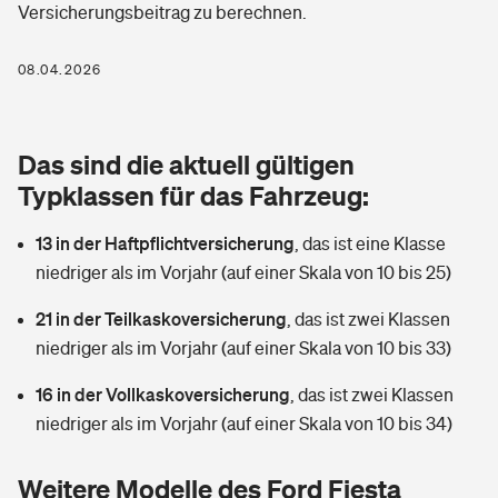
Versicherungsbeitrag zu berechnen.
Berufshaftpflichtversicherung
Rechts­schutz­ver­si­che­rung
Photovoltaik
Private Krankenversicherung
08.04.2026
Zur Übersicht
Fahrradversicherung
Wärmepumpen versichern
Zahnzusatzversicherung
Unfallversicherung
Tools
Das sind die aktuell gültigen
Glasversicherung
Dread-Disease-Versicherung
Typklassen für das Fahrzeug:
Kinderunfall­ver­si­che­rung
Rentenrechner: Wie viel Geld bekomme ich im Alter?
Vermieterrrechtsschutz
Tierkrankenversicherung
13 in der Haftpflichtversicherung
,
das ist eine Klasse
Kinderinvalidität
niedriger als im Vorjahr (auf einer Skala von 10 bis 25)
Wer versichert was: Jetzt Versicherer finden
Mietkautionsversicherung
Zur Übersicht
21 in der Teilkaskoversicherung
,
das ist zwei Klassen
Reiseversicherung
Sie haben Fragen?
Restkreditversicherung
niedriger als im Vorjahr (auf einer Skala von 10 bis 33)
Tools
Hundehalter-Haftpflicht
16 in der Vollkaskoversicherung
,
das ist zwei Klassen
Zur Übersicht
niedriger als im Vorjahr (auf einer Skala von 10 bis 34)
Pferdehalter-Haftpflicht
Wer versichert was: Jetzt Versicherer finden
Tools
Weitere Modelle des Ford Fiesta
Handyversicherung