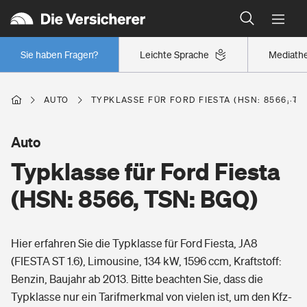
Typklassen: So ist Ihr Auto eingestuft
Wer versichert was: Jetzt Versicherer finden
Regionalklassen: So ist Ihre Region eingestuft
Sie haben Fragen?
Leichte Sprache
Mediath
Wer versichert was: Jetzt Versicherer finden
AUTO
TYPKLASSE FÜR FORD FIESTA (HSN: 8566, TS
Beruf
Auto
Typklasse für Ford Fiesta
Berufsunfähigkeitsversicherung
Wohnen
(HSN: 8566, TSN: BGQ)
Erwerbsunfähigkeitsversicherung
Wohngebäudeversicherung
Hier erfahren Sie die Typklasse für Ford Fiesta, JA8
Freizeit
Grundfähigkeitsversicherung
(FIESTA ST 1.6), Limousine, 134 kW, 1596 ccm, Kraftstoff:
Hausratversicherung
Benzin, Baujahr ab 2013. Bitte beachten Sie, dass die
Arbeitsrechtsschutz
Pri­vate Haft­pflicht­
Typklasse nur ein Tarifmerkmal von vielen ist, um den Kfz-
Gesundheit
Elementarversicherung