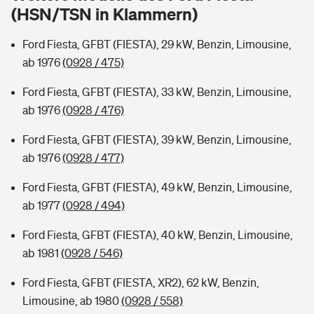
Sie haben Fragen?
(HSN/TSN in Klammern)
Hochwasser-Check: Wie gefährdet ist Ihr Haus?
Private Cyberversicherung
Rentenrechner: Wie viel Geld bekomme ich im Alter?
Ford Fiesta, GFBT (FIESTA), 29 kW, Benzin, Limousine,
ab 1976
(0928 / 475)
Wer versichert was: Jetzt Versicherer finden
Musikinstrumentenversicherung
Ford Fiesta, GFBT (FIESTA), 33 kW, Benzin, Limousine,
Sie haben Fragen?
Zur Übersicht
ab 1976
(0928 / 476)
Ford Fiesta, GFBT (FIESTA), 39 kW, Benzin, Limousine,
Tools
ab 1976
(0928 / 477)
Ford Fiesta, GFBT (FIESTA), 49 kW, Benzin, Limousine,
Kinderunfall-Check: Mehr Sicherheit für deine Kids
ab 1977
(0928 / 494)
Ford Fiesta, GFBT (FIESTA), 40 kW, Benzin, Limousine,
Typklassen: So ist Ihr Auto eingestuft
ab 1981
(0928 / 546)
Sie haben Fragen?
Ford Fiesta, GFBT (FIESTA, XR2), 62 kW, Benzin,
Limousine, ab 1980
(0928 / 558)