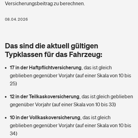
Versicherungsbeitrag zu berechnen.
Berufshaftpflichtversicherung
Rechts­schutz­ver­si­che­rung
Photovoltaik
Private Krankenversicherung
08.04.2026
Zur Übersicht
Fahrradversicherung
Wärmepumpen versichern
Zahnzusatzversicherung
Unfallversicherung
Tools
Das sind die aktuell gültigen
Glasversicherung
Dread-Disease-Versicherung
Typklassen für das Fahrzeug:
Kinderunfall­ver­si­che­rung
Rentenrechner: Wie viel Geld bekomme ich im Alter?
Vermieterrrechtsschutz
Tierkrankenversicherung
17 in der Haftpflichtversicherung
,
das ist gleich
Kinderinvalidität
geblieben gegenüber Vorjahr (auf einer Skala von 10 bis
Wer versichert was: Jetzt Versicherer finden
Mietkautionsversicherung
Zur Übersicht
25)
Reiseversicherung
Sie haben Fragen?
Restkreditversicherung
12 in der Teilkaskoversicherung
,
das ist gleich geblieben
Tools
gegenüber Vorjahr (auf einer Skala von 10 bis 33)
Hundehalter-Haftpflicht
Zur Übersicht
10 in der Vollkaskoversicherung
,
das ist gleich
Pferdehalter-Haftpflicht
Wer versichert was: Jetzt Versicherer finden
geblieben gegenüber Vorjahr (auf einer Skala von 10 bis
Tools
34)
Handyversicherung