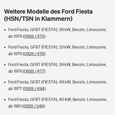
Sie haben Fragen?
Weitere Modelle des Ford Fiesta
Hochwasser-Check: Wie gefährdet ist Ihr Haus?
Private Cyberversicherung
Rentenrechner: Wie viel Geld bekomme ich im Alter?
(HSN/TSN in Klammern)
Wer versichert was: Jetzt Versicherer finden
Musikinstrumentenversicherung
Ford Fiesta, GFBT (FIESTA), 29 kW, Benzin, Limousine,
ab 1976
(0928 / 475)
Sie haben Fragen?
Zur Übersicht
Ford Fiesta, GFBT (FIESTA), 33 kW, Benzin, Limousine,
ab 1976
(0928 / 476)
Tools
Ford Fiesta, GFBT (FIESTA), 39 kW, Benzin, Limousine,
ab 1976
(0928 / 477)
Kinderunfall-Check: Mehr Sicherheit für deine Kids
Ford Fiesta, GFBT (FIESTA), 49 kW, Benzin, Limousine,
Typklassen: So ist Ihr Auto eingestuft
ab 1977
(0928 / 494)
Ford Fiesta, GFBT (FIESTA), 40 kW, Benzin, Limousine,
Sie haben Fragen?
ab 1981
(0928 / 546)