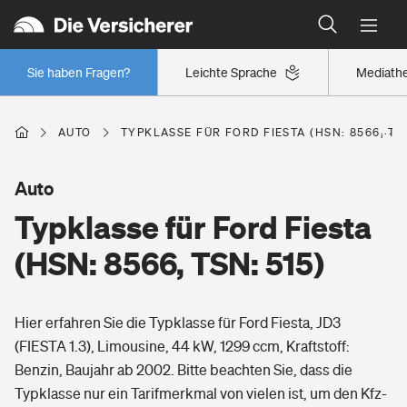
Typklassen: So ist Ihr Auto eingestuft
Wer versichert was: Jetzt Versicherer finden
Regionalklassen: So ist Ihre Region eingestuft
Sie haben Fragen?
Leichte Sprache
Mediath
Wer versichert was: Jetzt Versicherer finden
AUTO
TYPKLASSE FÜR FORD FIESTA (HSN: 8566, TSN
Beruf
Auto
Typklasse für Ford Fiesta
Berufsunfähigkeitsversicherung
Wohnen
(HSN: 8566, TSN: 515)
Erwerbsunfähigkeitsversicherung
Wohngebäudeversicherung
Hier erfahren Sie die Typklasse für Ford Fiesta, JD3
Freizeit
Grundfähigkeitsversicherung
(FIESTA 1.3), Limousine, 44 kW, 1299 ccm, Kraftstoff:
Hausratversicherung
Benzin, Baujahr ab 2002. Bitte beachten Sie, dass die
Arbeitsrechtsschutz
Pri­vate Haft­pflicht­
Typklasse nur ein Tarifmerkmal von vielen ist, um den Kfz-
Gesundheit
Elementarversicherung