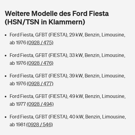
Sie haben Fragen?
Weitere Modelle des Ford Fiesta
Hochwasser-Check: Wie gefährdet ist Ihr Haus?
Private Cyberversicherung
Rentenrechner: Wie viel Geld bekomme ich im Alter?
(HSN/TSN in Klammern)
Wer versichert was: Jetzt Versicherer finden
Musikinstrumentenversicherung
Ford Fiesta, GFBT (FIESTA), 29 kW, Benzin, Limousine,
ab 1976
(0928 / 475)
Sie haben Fragen?
Zur Übersicht
Ford Fiesta, GFBT (FIESTA), 33 kW, Benzin, Limousine,
ab 1976
(0928 / 476)
Tools
Ford Fiesta, GFBT (FIESTA), 39 kW, Benzin, Limousine,
ab 1976
(0928 / 477)
Kinderunfall-Check: Mehr Sicherheit für deine Kids
Ford Fiesta, GFBT (FIESTA), 49 kW, Benzin, Limousine,
Typklassen: So ist Ihr Auto eingestuft
ab 1977
(0928 / 494)
Ford Fiesta, GFBT (FIESTA), 40 kW, Benzin, Limousine,
Sie haben Fragen?
ab 1981
(0928 / 546)