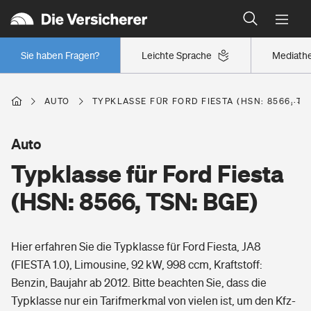
Typklassen: So ist Ihr Auto eingestuft
Wer versichert was: Jetzt Versicherer finden
Regionalklassen: So ist Ihre Region eingestuft
Sie haben Fragen?
Leichte Sprache
Mediath
Wer versichert was: Jetzt Versicherer finden
AUTO
TYPKLASSE FÜR FORD FIESTA (HSN: 8566, TS
Beruf
Auto
Typklasse für Ford Fiesta
Berufsunfähigkeitsversicherung
Wohnen
(HSN: 8566, TSN: BGE)
Erwerbsunfähigkeitsversicherung
Wohngebäudeversicherung
Hier erfahren Sie die Typklasse für Ford Fiesta, JA8
Freizeit
Grundfähigkeitsversicherung
(FIESTA 1.0), Limousine, 92 kW, 998 ccm, Kraftstoff:
Hausratversicherung
Benzin, Baujahr ab 2012. Bitte beachten Sie, dass die
Arbeitsrechtsschutz
Pri­vate Haft­pflicht­
Typklasse nur ein Tarifmerkmal von vielen ist, um den Kfz-
Gesundheit
Elementarversicherung