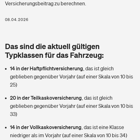
Versicherungsbeitrag zu berechnen.
Berufshaftpflichtversicherung
Rechts­schutz­ver­si­che­rung
Photovoltaik
Private Krankenversicherung
08.04.2026
Zur Übersicht
Fahrradversicherung
Wärmepumpen versichern
Zahnzusatzversicherung
Unfallversicherung
Tools
Das sind die aktuell gültigen
Glasversicherung
Dread-Disease-Versicherung
Typklassen für das Fahrzeug:
Kinderunfall­ver­si­che­rung
Rentenrechner: Wie viel Geld bekomme ich im Alter?
Vermieterrrechtsschutz
Tierkrankenversicherung
14 in der Haftpflichtversicherung
,
das ist gleich
Kinderinvalidität
geblieben gegenüber Vorjahr (auf einer Skala von 10 bis
Wer versichert was: Jetzt Versicherer finden
Mietkautionsversicherung
Zur Übersicht
25)
Reiseversicherung
Sie haben Fragen?
Restkreditversicherung
20 in der Teilkaskoversicherung
,
das ist gleich
Tools
geblieben gegenüber Vorjahr (auf einer Skala von 10 bis
Hundehalter-Haftpflicht
Zur Übersicht
33)
Pferdehalter-Haftpflicht
Wer versichert was: Jetzt Versicherer finden
14 in der Vollkaskoversicherung
,
das ist eine Klasse
Tools
niedriger als im Vorjahr (auf einer Skala von 10 bis 34)
Handyversicherung