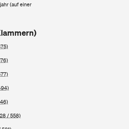
ahr (auf einer
 Klammern)
475)
476)
477)
494)
546)
28 / 558)