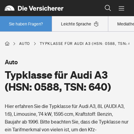
Typklassen: So ist Ihr Auto eingestuft
Wer versichert was: Jetzt Versicherer finden
Regionalklassen: So ist Ihre Region eingestuft
Sie haben Fragen?
Leichte Sprache
Mediath
Wer versichert was: Jetzt Versicherer finden
AUTO
TYPKLASSE FÜR AUDI A3 (HSN: 0588, TSN: 64
Beruf
Auto
Typklasse für Audi A3
Berufsunfähigkeitsversicherung
Wohnen
(HSN: 0588, TSN: 640)
Erwerbsunfähigkeitsversicherung
Wohngebäudeversicherung
Hier erfahren Sie die Typklasse für Audi A3, 8L (AUDI A3,
Freizeit
Grundfähigkeitsversicherung
1.6), Limousine, 74 kW, 1595 ccm, Kraftstoff: Benzin,
Hausratversicherung
Baujahr ab 1996. Bitte beachten Sie, dass die Typklasse nur
Arbeitsrechtsschutz
Pri­vate Haft­pflicht­
ein Tarifmerkmal von vielen ist, um den Kfz-
Gesundheit
Elementarversicherung