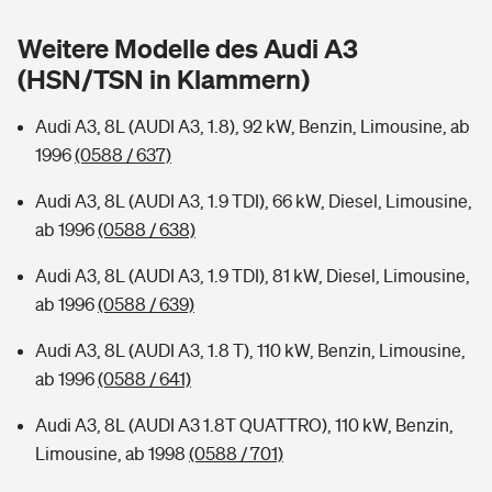
Sie haben Fragen?
Weitere Modelle des Audi A3
Hochwasser-Check: Wie gefährdet ist Ihr Haus?
Private Cyberversicherung
Rentenrechner: Wie viel Geld bekomme ich im Alter?
(HSN/TSN in Klammern)
Wer versichert was: Jetzt Versicherer finden
Musikinstrumentenversicherung
Audi A3, 8L (AUDI A3, 1.8), 92 kW, Benzin, Limousine, ab
1996
(0588 / 637)
Sie haben Fragen?
Zur Übersicht
Audi A3, 8L (AUDI A3, 1.9 TDI), 66 kW, Diesel, Limousine,
ab 1996
(0588 / 638)
Tools
Audi A3, 8L (AUDI A3, 1.9 TDI), 81 kW, Diesel, Limousine,
ab 1996
(0588 / 639)
Kinderunfall-Check: Mehr Sicherheit für deine Kids
Audi A3, 8L (AUDI A3, 1.8 T), 110 kW, Benzin, Limousine,
Typklassen: So ist Ihr Auto eingestuft
ab 1996
(0588 / 641)
Audi A3, 8L (AUDI A3 1.8T QUATTRO), 110 kW, Benzin,
Sie haben Fragen?
Limousine, ab 1998
(0588 / 701)