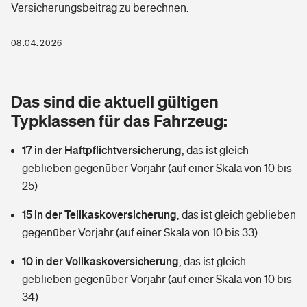
Versicherungsbeitrag zu berechnen.
Berufshaftpflichtversicherung
Rechts­schutz­ver­si­che­rung
Photovoltaik
Private Krankenversicherung
08.04.2026
Zur Übersicht
Fahrradversicherung
Wärmepumpen versichern
Zahnzusatzversicherung
Unfallversicherung
Tools
Das sind die aktuell gültigen
Glasversicherung
Dread-Disease-Versicherung
Typklassen für das Fahrzeug:
Kinderunfall­ver­si­che­rung
Rentenrechner: Wie viel Geld bekomme ich im Alter?
Vermieterrrechtsschutz
Tierkrankenversicherung
17 in der Haftpflichtversicherung
,
das ist gleich
Kinderinvalidität
geblieben gegenüber Vorjahr (auf einer Skala von 10 bis
Wer versichert was: Jetzt Versicherer finden
Mietkautionsversicherung
Zur Übersicht
25)
Reiseversicherung
Sie haben Fragen?
Restkreditversicherung
15 in der Teilkaskoversicherung
,
das ist gleich geblieben
Tools
gegenüber Vorjahr (auf einer Skala von 10 bis 33)
Hundehalter-Haftpflicht
Zur Übersicht
10 in der Vollkaskoversicherung
,
das ist gleich
Pferdehalter-Haftpflicht
Wer versichert was: Jetzt Versicherer finden
geblieben gegenüber Vorjahr (auf einer Skala von 10 bis
Tools
34)
Handyversicherung