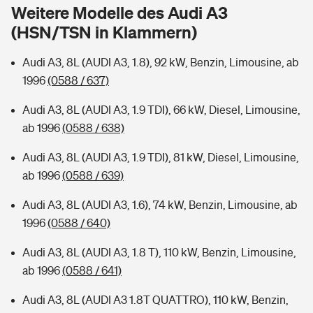
Sie haben Fragen?
Weitere Modelle des Audi A3
(HSN/TSN in Klammern)
Hochwasser-Check: Wie gefährdet ist Ihr Haus?
Private Cyberversicherung
Rentenrechner: Wie viel Geld bekomme ich im Alter?
Audi A3, 8L (AUDI A3, 1.8), 92 kW, Benzin, Limousine, ab
Wer versichert was: Jetzt Versicherer finden
Musikinstrumentenversicherung
1996
(0588 / 637)
Sie haben Fragen?
Zur Übersicht
Audi A3, 8L (AUDI A3, 1.9 TDI), 66 kW, Diesel, Limousine,
ab 1996
(0588 / 638)
Tools
Audi A3, 8L (AUDI A3, 1.9 TDI), 81 kW, Diesel, Limousine,
ab 1996
(0588 / 639)
Kinderunfall-Check: Mehr Sicherheit für deine Kids
Audi A3, 8L (AUDI A3, 1.6), 74 kW, Benzin, Limousine, ab
1996
(0588 / 640)
Typklassen: So ist Ihr Auto eingestuft
Audi A3, 8L (AUDI A3, 1.8 T), 110 kW, Benzin, Limousine,
ab 1996
(0588 / 641)
Sie haben Fragen?
Audi A3, 8L (AUDI A3 1.8T QUATTRO), 110 kW, Benzin,