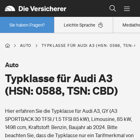
Typklassen: So ist Ihr Auto eingestuft
Wer versichert was: Jetzt Versicherer finden
Regionalklassen: So ist Ihre Region eingestuft
Sie haben Fragen?
Leichte Sprache
Mediath
Wer versichert was: Jetzt Versicherer finden
AUTO
TYPKLASSE FÜR AUDI A3 (HSN: 0588, TSN: C
Beruf
Auto
Typklasse für Audi A3
Berufsunfähigkeitsversicherung
Wohnen
(HSN: 0588, TSN: CBD)
Erwerbsunfähigkeitsversicherung
Wohngebäudeversicherung
Hier erfahren Sie die Typklasse für Audi A3, GY (A3
Freizeit
Grundfähigkeitsversicherung
SPORTBACK 30 TFSI / 1.5 TFSI 85 kW), Limousine, 85 kW,
Hausratversicherung
1498 ccm, Kraftstoff: Benzin, Baujahr ab 2024. Bitte
Arbeitsrechtsschutz
Pri­vate Haft­pflicht­
beachten Sie, dass die Typklasse nur ein Tarifmerkmal von
Gesundheit
Elementarversicherung