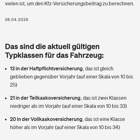
vielen ist, um den Kfz-Versicherungsbeitrag zu berechnen.
Berufshaftpflichtversicherung
Rechts­schutz­ver­si­che­rung
Photovoltaik
Private Krankenversicherung
08.04.2026
Zur Übersicht
Fahrradversicherung
Wärmepumpen versichern
Zahnzusatzversicherung
Unfallversicherung
Tools
Das sind die aktuell gültigen
Glasversicherung
Dread-Disease-Versicherung
Typklassen für das Fahrzeug:
Kinderunfall­ver­si­che­rung
Rentenrechner: Wie viel Geld bekomme ich im Alter?
Vermieterrrechtsschutz
Tierkrankenversicherung
13 in der Haftpflichtversicherung
,
das ist gleich
Kinderinvalidität
geblieben gegenüber Vorjahr (auf einer Skala von 10 bis
Wer versichert was: Jetzt Versicherer finden
Mietkautionsversicherung
Zur Übersicht
25)
Reiseversicherung
Sie haben Fragen?
Restkreditversicherung
21 in der Teilkaskoversicherung
,
das ist zwei Klassen
Tools
niedriger als im Vorjahr (auf einer Skala von 10 bis 33)
Hundehalter-Haftpflicht
Zur Übersicht
20 in der Vollkaskoversicherung
,
das ist eine Klasse
Pferdehalter-Haftpflicht
Wer versichert was: Jetzt Versicherer finden
höher als im Vorjahr (auf einer Skala von 10 bis 34)
Tools
Handyversicherung