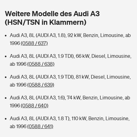
Sie haben Fragen?
Weitere Modelle des Audi A3
Hochwasser-Check: Wie gefährdet ist Ihr Haus?
Private Cyberversicherung
Rentenrechner: Wie viel Geld bekomme ich im Alter?
(HSN/TSN in Klammern)
Wer versichert was: Jetzt Versicherer finden
Musikinstrumentenversicherung
Audi A3, 8L (AUDI A3, 1.8), 92 kW, Benzin, Limousine, ab
1996
(0588 / 637)
Sie haben Fragen?
Zur Übersicht
Audi A3, 8L (AUDI A3, 1.9 TDI), 66 kW, Diesel, Limousine,
ab 1996
(0588 / 638)
Tools
Audi A3, 8L (AUDI A3, 1.9 TDI), 81 kW, Diesel, Limousine,
ab 1996
(0588 / 639)
Kinderunfall-Check: Mehr Sicherheit für deine Kids
Audi A3, 8L (AUDI A3, 1.6), 74 kW, Benzin, Limousine, ab
Typklassen: So ist Ihr Auto eingestuft
1996
(0588 / 640)
Audi A3, 8L (AUDI A3, 1.8 T), 110 kW, Benzin, Limousine,
Sie haben Fragen?
ab 1996
(0588 / 641)