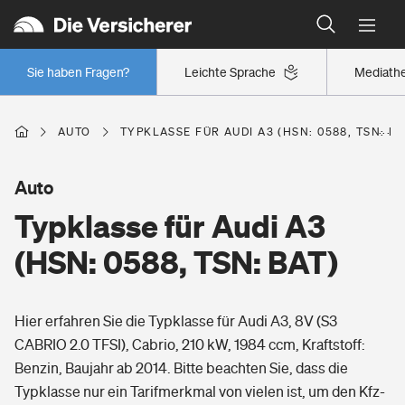
Typklassen: So ist Ihr Auto eingestuft
Wer versichert was: Jetzt Versicherer finden
Regionalklassen: So ist Ihre Region eingestuft
Sie haben Fragen?
Leichte Sprache
Mediath
Wer versichert was: Jetzt Versicherer finden
AUTO
TYPKLASSE FÜR AUDI A3 (HSN: 0588, TSN: BA
Beruf
Auto
Typklasse für Audi A3
Berufsunfähigkeitsversicherung
Wohnen
(HSN: 0588, TSN: BAT)
Erwerbsunfähigkeitsversicherung
Wohngebäudeversicherung
Hier erfahren Sie die Typklasse für Audi A3, 8V (S3
Freizeit
Grundfähigkeitsversicherung
CABRIO 2.0 TFSI), Cabrio, 210 kW, 1984 ccm, Kraftstoff:
Hausratversicherung
Benzin, Baujahr ab 2014. Bitte beachten Sie, dass die
Arbeitsrechtsschutz
Pri­vate Haft­pflicht­
Typklasse nur ein Tarifmerkmal von vielen ist, um den Kfz-
Gesundheit
Elementarversicherung