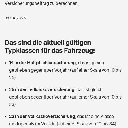
Versicherungsbeitrag zu berechnen.
Berufshaftpflichtversicherung
Rechts­schutz­ver­si­che­rung
Photovoltaik
Private Krankenversicherung
08.04.2026
Zur Übersicht
Fahrradversicherung
Wärmepumpen versichern
Zahnzusatzversicherung
Unfallversicherung
Tools
Das sind die aktuell gültigen
Glasversicherung
Dread-Disease-Versicherung
Typklassen für das Fahrzeug:
Kinderunfall­ver­si­che­rung
Rentenrechner: Wie viel Geld bekomme ich im Alter?
Vermieterrrechtsschutz
Tierkrankenversicherung
14 in der Haftpflichtversicherung
,
das ist gleich
Kinderinvalidität
geblieben gegenüber Vorjahr (auf einer Skala von 10 bis
Wer versichert was: Jetzt Versicherer finden
Mietkautionsversicherung
Zur Übersicht
25)
Reiseversicherung
Sie haben Fragen?
Restkreditversicherung
25 in der Teilkaskoversicherung
,
das ist gleich
Tools
geblieben gegenüber Vorjahr (auf einer Skala von 10 bis
Hundehalter-Haftpflicht
Zur Übersicht
33)
Pferdehalter-Haftpflicht
Wer versichert was: Jetzt Versicherer finden
22 in der Vollkaskoversicherung
,
das ist eine Klasse
Tools
niedriger als im Vorjahr (auf einer Skala von 10 bis 34)
Handyversicherung