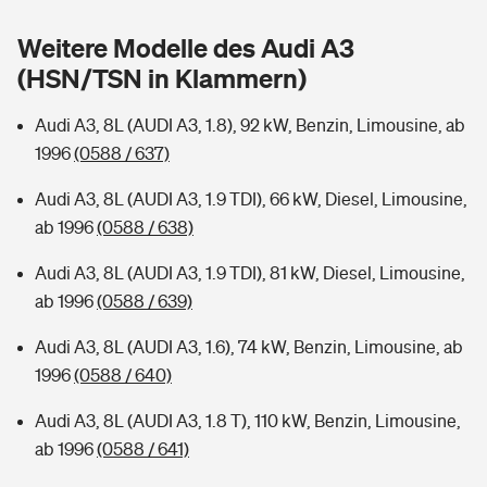
Sie haben Fragen?
Weitere Modelle des Audi A3
Hochwasser-Check: Wie gefährdet ist Ihr Haus?
Private Cyberversicherung
Rentenrechner: Wie viel Geld bekomme ich im Alter?
(HSN/TSN in Klammern)
Wer versichert was: Jetzt Versicherer finden
Musikinstrumentenversicherung
Audi A3, 8L (AUDI A3, 1.8), 92 kW, Benzin, Limousine, ab
1996
(0588 / 637)
Sie haben Fragen?
Zur Übersicht
Audi A3, 8L (AUDI A3, 1.9 TDI), 66 kW, Diesel, Limousine,
ab 1996
(0588 / 638)
Tools
Audi A3, 8L (AUDI A3, 1.9 TDI), 81 kW, Diesel, Limousine,
ab 1996
(0588 / 639)
Kinderunfall-Check: Mehr Sicherheit für deine Kids
Audi A3, 8L (AUDI A3, 1.6), 74 kW, Benzin, Limousine, ab
Typklassen: So ist Ihr Auto eingestuft
1996
(0588 / 640)
Audi A3, 8L (AUDI A3, 1.8 T), 110 kW, Benzin, Limousine,
Sie haben Fragen?
ab 1996
(0588 / 641)