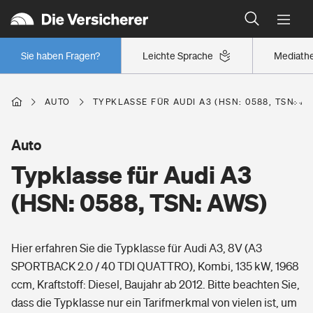
Typklassen: So ist Ihr Auto eingestuft
Wer versichert was: Jetzt Versicherer finden
Regionalklassen: So ist Ihre Region eingestuft
Sie haben Fragen?
Leichte Sprache
Mediath
Wer versichert was: Jetzt Versicherer finden
AUTO
TYPKLASSE FÜR AUDI A3 (HSN: 0588, TSN: A
Beruf
Auto
Typklasse für Audi A3
Berufsunfähigkeitsversicherung
Wohnen
(HSN: 0588, TSN: AWS)
Erwerbsunfähigkeitsversicherung
Wohngebäudeversicherung
Hier erfahren Sie die Typklasse für Audi A3, 8V (A3
Freizeit
Grundfähigkeitsversicherung
SPORTBACK 2.0 / 40 TDI QUATTRO), Kombi, 135 kW, 1968
Hausratversicherung
ccm, Kraftstoff: Diesel, Baujahr ab 2012. Bitte beachten Sie,
Arbeitsrechtsschutz
Pri­vate Haft­pflicht­
dass die Typklasse nur ein Tarifmerkmal von vielen ist, um
Gesundheit
Elementarversicherung