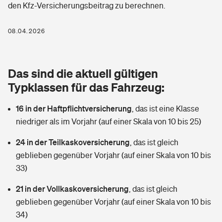
den Kfz-Versicherungsbeitrag zu berechnen.
Berufshaftpflichtversicherung
Rechts­schutz­ver­si­che­rung
Photovoltaik
Private Krankenversicherung
08.04.2026
Zur Übersicht
Fahrradversicherung
Wärmepumpen versichern
Zahnzusatzversicherung
Unfallversicherung
Tools
Das sind die aktuell gültigen
Glasversicherung
Dread-Disease-Versicherung
Typklassen für das Fahrzeug:
Kinderunfall­ver­si­che­rung
Rentenrechner: Wie viel Geld bekomme ich im Alter?
Vermieterrrechtsschutz
Tierkrankenversicherung
16 in der Haftpflichtversicherung
,
das ist eine Klasse
Kinderinvalidität
niedriger als im Vorjahr (auf einer Skala von 10 bis 25)
Wer versichert was: Jetzt Versicherer finden
Mietkautionsversicherung
Zur Übersicht
24 in der Teilkaskoversicherung
,
das ist gleich
Reiseversicherung
Sie haben Fragen?
Restkreditversicherung
geblieben gegenüber Vorjahr (auf einer Skala von 10 bis
Tools
33)
Hundehalter-Haftpflicht
Zur Übersicht
21 in der Vollkaskoversicherung
,
das ist gleich
Pferdehalter-Haftpflicht
Wer versichert was: Jetzt Versicherer finden
geblieben gegenüber Vorjahr (auf einer Skala von 10 bis
Tools
34)
Handyversicherung