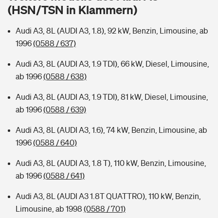
Sie haben Fragen?
(HSN/TSN in Klammern)
Hochwasser-Check: Wie gefährdet ist Ihr Haus?
Private Cyberversicherung
Rentenrechner: Wie viel Geld bekomme ich im Alter?
Audi A3, 8L (AUDI A3, 1.8), 92 kW, Benzin, Limousine, ab
1996
(0588 / 637)
Wer versichert was: Jetzt Versicherer finden
Musikinstrumentenversicherung
Audi A3, 8L (AUDI A3, 1.9 TDI), 66 kW, Diesel, Limousine,
Sie haben Fragen?
Zur Übersicht
ab 1996
(0588 / 638)
Audi A3, 8L (AUDI A3, 1.9 TDI), 81 kW, Diesel, Limousine,
Tools
ab 1996
(0588 / 639)
Audi A3, 8L (AUDI A3, 1.6), 74 kW, Benzin, Limousine, ab
Kinderunfall-Check: Mehr Sicherheit für deine Kids
1996
(0588 / 640)
Audi A3, 8L (AUDI A3, 1.8 T), 110 kW, Benzin, Limousine,
Typklassen: So ist Ihr Auto eingestuft
ab 1996
(0588 / 641)
Sie haben Fragen?
Audi A3, 8L (AUDI A3 1.8T QUATTRO), 110 kW, Benzin,
Limousine, ab 1998
(0588 / 701)