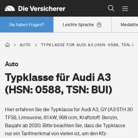
Typklassen: So ist Ihr Auto eingestuft
Wer versichert was: Jetzt Versicherer finden
Regionalklassen: So ist Ihre Region eingestuft
Sie haben Fragen?
Leichte Sprache
Mediath
Wer versichert was: Jetzt Versicherer finden
AUTO
TYPKLASSE FÜR AUDI A3 (HSN: 0588, TSN: BU
Beruf
Auto
Typklasse für Audi A3
Berufsunfähigkeitsversicherung
Wohnen
(HSN: 0588, TSN: BUI)
Erwerbsunfähigkeitsversicherung
Wohngebäudeversicherung
Hier erfahren Sie die Typklasse für Audi A3, GY (A3 STH 30
Freizeit
Grundfähigkeitsversicherung
TFSI), Limousine, 81 kW, 999 ccm, Kraftstoff: Benzin,
Hausratversicherung
Baujahr ab 2020. Bitte beachten Sie, dass die Typklasse
Arbeitsrechtsschutz
Pri­vate Haft­pflicht­
nur ein Tarifmerkmal von vielen ist, um den Kfz-
Gesundheit
Elementarversicherung