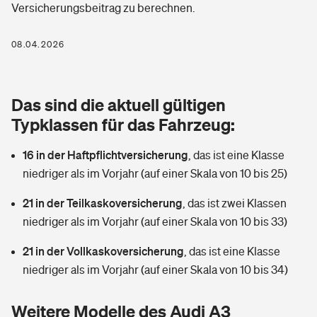
Versicherungsbeitrag zu berechnen.
Berufshaftpflichtversicherung
Rechts­schutz­ver­si­che­rung
Photovoltaik
Private Krankenversicherung
08.04.2026
Zur Übersicht
Fahrradversicherung
Wärmepumpen versichern
Zahnzusatzversicherung
Unfallversicherung
Tools
Das sind die aktuell gültigen
Glasversicherung
Dread-Disease-Versicherung
Typklassen für das Fahrzeug:
Kinderunfall­ver­si­che­rung
Rentenrechner: Wie viel Geld bekomme ich im Alter?
Vermieterrrechtsschutz
Tierkrankenversicherung
16 in der Haftpflichtversicherung
,
das ist eine Klasse
Kinderinvalidität
niedriger als im Vorjahr (auf einer Skala von 10 bis 25)
Wer versichert was: Jetzt Versicherer finden
Mietkautionsversicherung
Zur Übersicht
21 in der Teilkaskoversicherung
,
das ist zwei Klassen
Reiseversicherung
Sie haben Fragen?
Restkreditversicherung
niedriger als im Vorjahr (auf einer Skala von 10 bis 33)
Tools
Hundehalter-Haftpflicht
21 in der Vollkaskoversicherung
,
das ist eine Klasse
Zur Übersicht
niedriger als im Vorjahr (auf einer Skala von 10 bis 34)
Pferdehalter-Haftpflicht
Wer versichert was: Jetzt Versicherer finden
Tools
Weitere Modelle des Audi A3
Handyversicherung