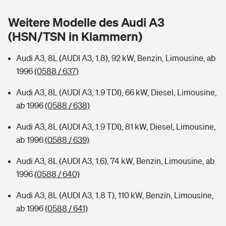
Sie haben Fragen?
Weitere Modelle des Audi A3
Hochwasser-Check: Wie gefährdet ist Ihr Haus?
Private Cyberversicherung
Rentenrechner: Wie viel Geld bekomme ich im Alter?
(HSN/TSN in Klammern)
Wer versichert was: Jetzt Versicherer finden
Musikinstrumentenversicherung
Audi A3, 8L (AUDI A3, 1.8), 92 kW, Benzin, Limousine, ab
1996
(0588 / 637)
Sie haben Fragen?
Zur Übersicht
Audi A3, 8L (AUDI A3, 1.9 TDI), 66 kW, Diesel, Limousine,
ab 1996
(0588 / 638)
Tools
Audi A3, 8L (AUDI A3, 1.9 TDI), 81 kW, Diesel, Limousine,
ab 1996
(0588 / 639)
Kinderunfall-Check: Mehr Sicherheit für deine Kids
Audi A3, 8L (AUDI A3, 1.6), 74 kW, Benzin, Limousine, ab
Typklassen: So ist Ihr Auto eingestuft
1996
(0588 / 640)
Audi A3, 8L (AUDI A3, 1.8 T), 110 kW, Benzin, Limousine,
Sie haben Fragen?
ab 1996
(0588 / 641)