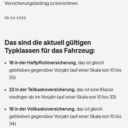
Versicherungsbeitrag zu berechnen.
Berufshaftpflichtversicherung
Rechts­schutz­ver­si­che­rung
Photovoltaik
Private Krankenversicherung
08.04.2026
Zur Übersicht
Fahrradversicherung
Wärmepumpen versichern
Zahnzusatzversicherung
Unfallversicherung
Tools
Das sind die aktuell gültigen
Glasversicherung
Dread-Disease-Versicherung
Typklassen für das Fahrzeug:
Kinderunfall­ver­si­che­rung
Rentenrechner: Wie viel Geld bekomme ich im Alter?
Vermieterrrechtsschutz
Tierkrankenversicherung
18 in der Haftpflichtversicherung
,
das ist gleich
Kinderinvalidität
geblieben gegenüber Vorjahr (auf einer Skala von 10 bis
Wer versichert was: Jetzt Versicherer finden
Mietkautionsversicherung
Zur Übersicht
25)
Reiseversicherung
Sie haben Fragen?
Restkreditversicherung
22 in der Teilkaskoversicherung
,
das ist eine Klasse
Tools
niedriger als im Vorjahr (auf einer Skala von 10 bis 33)
Hundehalter-Haftpflicht
Zur Übersicht
18 in der Vollkaskoversicherung
,
das ist gleich
Pferdehalter-Haftpflicht
Wer versichert was: Jetzt Versicherer finden
geblieben gegenüber Vorjahr (auf einer Skala von 10 bis
Tools
34)
Handyversicherung