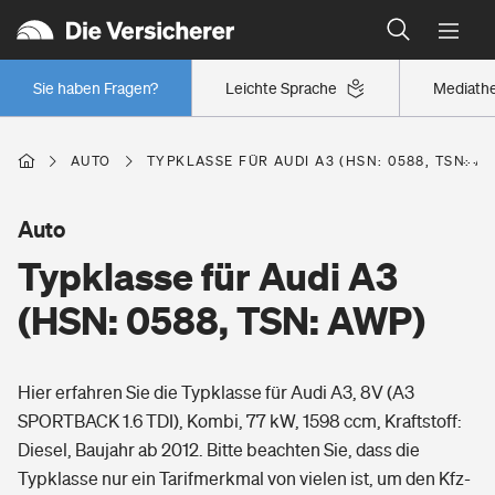
Typklassen: So ist Ihr Auto eingestuft
Wer versichert was: Jetzt Versicherer finden
Regionalklassen: So ist Ihre Region eingestuft
Sie haben Fragen?
Leichte Sprache
Mediath
Wer versichert was: Jetzt Versicherer finden
AUTO
TYPKLASSE FÜR AUDI A3 (HSN: 0588, TSN: A
Beruf
Auto
Typklasse für Audi A3
Berufsunfähigkeitsversicherung
Wohnen
(HSN: 0588, TSN: AWP)
Erwerbsunfähigkeitsversicherung
Wohngebäudeversicherung
Hier erfahren Sie die Typklasse für Audi A3, 8V (A3
Freizeit
Grundfähigkeitsversicherung
SPORTBACK 1.6 TDI), Kombi, 77 kW, 1598 ccm, Kraftstoff:
Hausratversicherung
Diesel, Baujahr ab 2012. Bitte beachten Sie, dass die
Arbeitsrechtsschutz
Pri­vate Haft­pflicht­
Typklasse nur ein Tarifmerkmal von vielen ist, um den Kfz-
Gesundheit
Elementarversicherung