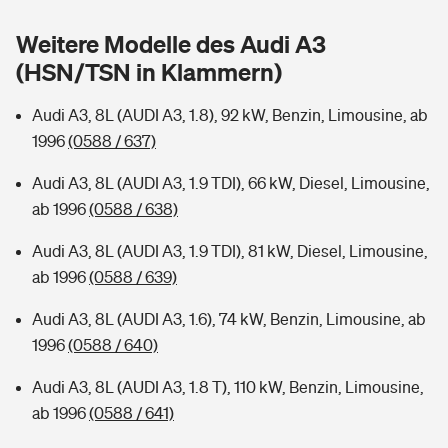
Sie haben Fragen?
Weitere Modelle des Audi A3
Hochwasser-Check: Wie gefährdet ist Ihr Haus?
Private Cyberversicherung
Rentenrechner: Wie viel Geld bekomme ich im Alter?
(HSN/TSN in Klammern)
Wer versichert was: Jetzt Versicherer finden
Musikinstrumentenversicherung
Audi A3, 8L (AUDI A3, 1.8), 92 kW, Benzin, Limousine, ab
1996
(0588 / 637)
Sie haben Fragen?
Zur Übersicht
Audi A3, 8L (AUDI A3, 1.9 TDI), 66 kW, Diesel, Limousine,
ab 1996
(0588 / 638)
Tools
Audi A3, 8L (AUDI A3, 1.9 TDI), 81 kW, Diesel, Limousine,
ab 1996
(0588 / 639)
Kinderunfall-Check: Mehr Sicherheit für deine Kids
Audi A3, 8L (AUDI A3, 1.6), 74 kW, Benzin, Limousine, ab
Typklassen: So ist Ihr Auto eingestuft
1996
(0588 / 640)
Audi A3, 8L (AUDI A3, 1.8 T), 110 kW, Benzin, Limousine,
Sie haben Fragen?
ab 1996
(0588 / 641)