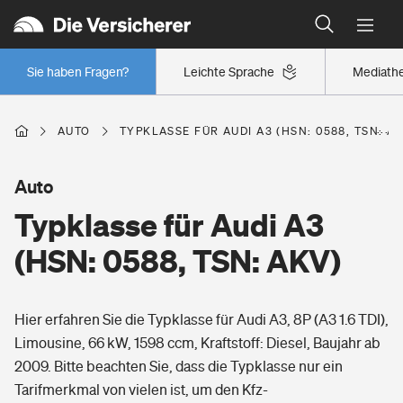
Typklassen: So ist Ihr Auto eingestuft
Wer versichert was: Jetzt Versicherer finden
Regionalklassen: So ist Ihre Region eingestuft
Sie haben Fragen?
Leichte Sprache
Mediath
Wer versichert was: Jetzt Versicherer finden
AUTO
TYPKLASSE FÜR AUDI A3 (HSN: 0588, TSN: A
Beruf
Auto
Typklasse für Audi A3
Berufsunfähigkeitsversicherung
Wohnen
(HSN: 0588, TSN: AKV)
Erwerbsunfähigkeitsversicherung
Wohngebäudeversicherung
Hier erfahren Sie die Typklasse für Audi A3, 8P (A3 1.6 TDI),
Freizeit
Grundfähigkeitsversicherung
Limousine, 66 kW, 1598 ccm, Kraftstoff: Diesel, Baujahr ab
Hausratversicherung
2009. Bitte beachten Sie, dass die Typklasse nur ein
Arbeitsrechtsschutz
Pri­vate Haft­pflicht­
Tarifmerkmal von vielen ist, um den Kfz-
Gesundheit
Elementarversicherung