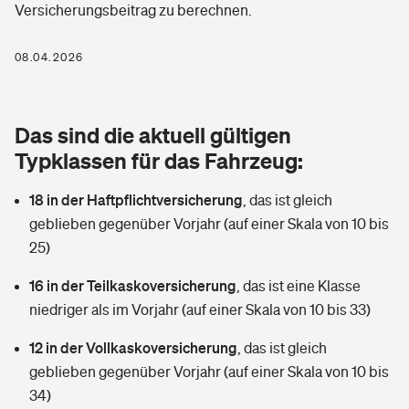
Versicherungsbeitrag zu berechnen.
Berufshaftpflichtversicherung
Rechts­schutz­ver­si­che­rung
Photovoltaik
Private Krankenversicherung
08.04.2026
Zur Übersicht
Fahrradversicherung
Wärmepumpen versichern
Zahnzusatzversicherung
Unfallversicherung
Tools
Das sind die aktuell gültigen
Glasversicherung
Dread-Disease-Versicherung
Typklassen für das Fahrzeug:
Kinderunfall­ver­si­che­rung
Rentenrechner: Wie viel Geld bekomme ich im Alter?
Vermieterrrechtsschutz
Tierkrankenversicherung
18 in der Haftpflichtversicherung
,
das ist gleich
Kinderinvalidität
geblieben gegenüber Vorjahr (auf einer Skala von 10 bis
Wer versichert was: Jetzt Versicherer finden
Mietkautionsversicherung
Zur Übersicht
25)
Reiseversicherung
Sie haben Fragen?
Restkreditversicherung
16 in der Teilkaskoversicherung
,
das ist eine Klasse
Tools
niedriger als im Vorjahr (auf einer Skala von 10 bis 33)
Hundehalter-Haftpflicht
Zur Übersicht
12 in der Vollkaskoversicherung
,
das ist gleich
Pferdehalter-Haftpflicht
Wer versichert was: Jetzt Versicherer finden
geblieben gegenüber Vorjahr (auf einer Skala von 10 bis
Tools
34)
Handyversicherung