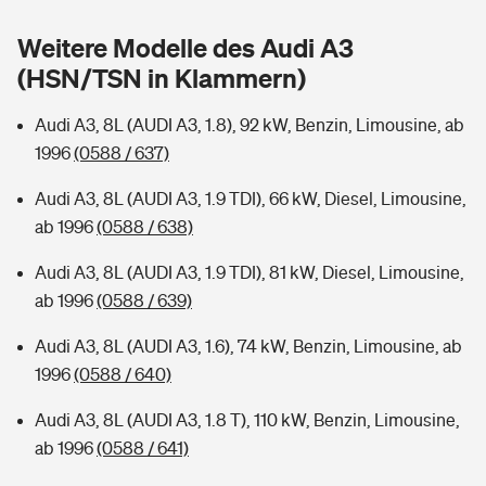
Sie haben Fragen?
Weitere Modelle des Audi A3
Hochwasser-Check: Wie gefährdet ist Ihr Haus?
Private Cyberversicherung
Rentenrechner: Wie viel Geld bekomme ich im Alter?
(HSN/TSN in Klammern)
Wer versichert was: Jetzt Versicherer finden
Musikinstrumentenversicherung
Audi A3, 8L (AUDI A3, 1.8), 92 kW, Benzin, Limousine, ab
1996
(0588 / 637)
Sie haben Fragen?
Zur Übersicht
Audi A3, 8L (AUDI A3, 1.9 TDI), 66 kW, Diesel, Limousine,
ab 1996
(0588 / 638)
Tools
Audi A3, 8L (AUDI A3, 1.9 TDI), 81 kW, Diesel, Limousine,
ab 1996
(0588 / 639)
Kinderunfall-Check: Mehr Sicherheit für deine Kids
Audi A3, 8L (AUDI A3, 1.6), 74 kW, Benzin, Limousine, ab
Typklassen: So ist Ihr Auto eingestuft
1996
(0588 / 640)
Audi A3, 8L (AUDI A3, 1.8 T), 110 kW, Benzin, Limousine,
Sie haben Fragen?
ab 1996
(0588 / 641)