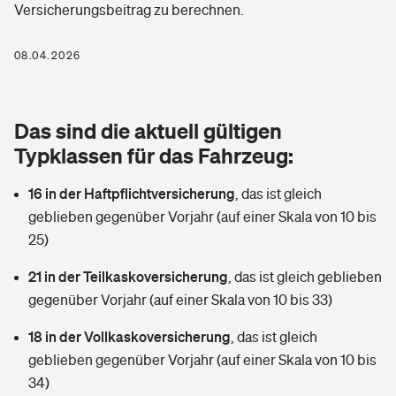
Versicherungsbeitrag zu berechnen.
Berufshaftpflichtversicherung
Rechts­schutz­ver­si­che­rung
Photovoltaik
Private Krankenversicherung
08.04.2026
Zur Übersicht
Fahrradversicherung
Wärmepumpen versichern
Zahnzusatzversicherung
Unfallversicherung
Tools
Das sind die aktuell gültigen
Glasversicherung
Dread-Disease-Versicherung
Typklassen für das Fahrzeug:
Kinderunfall­ver­si­che­rung
Rentenrechner: Wie viel Geld bekomme ich im Alter?
Vermieterrrechtsschutz
Tierkrankenversicherung
16 in der Haftpflichtversicherung
,
das ist gleich
Kinderinvalidität
geblieben gegenüber Vorjahr (auf einer Skala von 10 bis
Wer versichert was: Jetzt Versicherer finden
Mietkautionsversicherung
Zur Übersicht
25)
Reiseversicherung
Sie haben Fragen?
Restkreditversicherung
21 in der Teilkaskoversicherung
,
das ist gleich geblieben
Tools
gegenüber Vorjahr (auf einer Skala von 10 bis 33)
Hundehalter-Haftpflicht
Zur Übersicht
18 in der Vollkaskoversicherung
,
das ist gleich
Pferdehalter-Haftpflicht
Wer versichert was: Jetzt Versicherer finden
geblieben gegenüber Vorjahr (auf einer Skala von 10 bis
Tools
34)
Handyversicherung