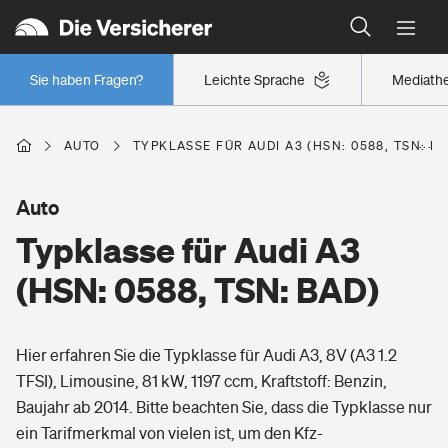
Typklassen: So ist Ihr Auto eingestuft
Wer versichert was: Jetzt Versicherer finden
Regionalklassen: So ist Ihre Region eingestuft
Sie haben Fragen?
Leichte Sprache
Mediath
Wer versichert was: Jetzt Versicherer finden
AUTO
TYPKLASSE FÜR AUDI A3 (HSN: 0588, TSN: B
Beruf
Auto
Typklasse für Audi A3
Berufsunfähigkeitsversicherung
Wohnen
(HSN: 0588, TSN: BAD)
Erwerbsunfähigkeitsversicherung
Wohngebäudeversicherung
Hier erfahren Sie die Typklasse für Audi A3, 8V (A3 1.2
Freizeit
Grundfähigkeitsversicherung
TFSI), Limousine, 81 kW, 1197 ccm, Kraftstoff: Benzin,
Hausratversicherung
Baujahr ab 2014. Bitte beachten Sie, dass die Typklasse nur
Arbeitsrechtsschutz
Pri­vate Haft­pflicht­
ein Tarifmerkmal von vielen ist, um den Kfz-
Gesundheit
Elementarversicherung