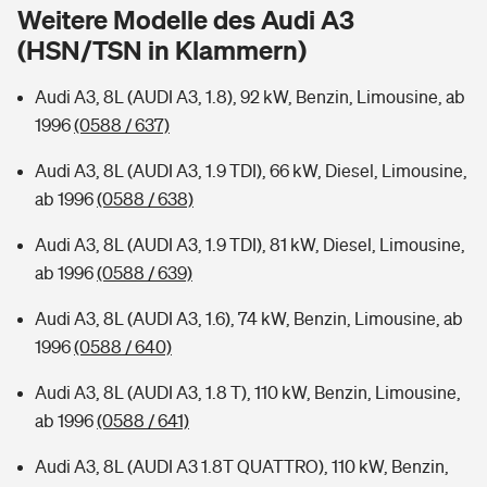
Sie haben Fragen?
Weitere Modelle des Audi A3
(HSN/TSN in Klammern)
Hochwasser-Check: Wie gefährdet ist Ihr Haus?
Private Cyberversicherung
Rentenrechner: Wie viel Geld bekomme ich im Alter?
Audi A3, 8L (AUDI A3, 1.8), 92 kW, Benzin, Limousine, ab
Wer versichert was: Jetzt Versicherer finden
Musikinstrumentenversicherung
1996
(0588 / 637)
Sie haben Fragen?
Zur Übersicht
Audi A3, 8L (AUDI A3, 1.9 TDI), 66 kW, Diesel, Limousine,
ab 1996
(0588 / 638)
Tools
Audi A3, 8L (AUDI A3, 1.9 TDI), 81 kW, Diesel, Limousine,
ab 1996
(0588 / 639)
Kinderunfall-Check: Mehr Sicherheit für deine Kids
Audi A3, 8L (AUDI A3, 1.6), 74 kW, Benzin, Limousine, ab
1996
(0588 / 640)
Typklassen: So ist Ihr Auto eingestuft
Audi A3, 8L (AUDI A3, 1.8 T), 110 kW, Benzin, Limousine,
ab 1996
(0588 / 641)
Sie haben Fragen?
Audi A3, 8L (AUDI A3 1.8T QUATTRO), 110 kW, Benzin,