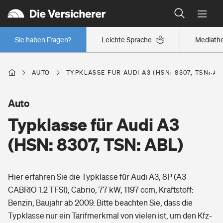
Typklassen: So ist Ihr Auto eingestuft
Wer versichert was: Jetzt Versicherer finden
Regionalklassen: So ist Ihre Region eingestuft
Sie haben Fragen?
Leichte Sprache
Mediath
Wer versichert was: Jetzt Versicherer finden
AUTO
TYPKLASSE FÜR AUDI A3 (HSN: 8307, TSN: AB
Beruf
Auto
Typklasse für Audi A3
Berufsunfähigkeitsversicherung
Wohnen
(HSN: 8307, TSN: ABL)
Erwerbsunfähigkeitsversicherung
Wohngebäudeversicherung
Hier erfahren Sie die Typklasse für Audi A3, 8P (A3
Freizeit
Grundfähigkeitsversicherung
CABRIO 1.2 TFSI), Cabrio, 77 kW, 1197 ccm, Kraftstoff:
Hausratversicherung
Benzin, Baujahr ab 2009. Bitte beachten Sie, dass die
Arbeitsrechtsschutz
Pri­vate Haft­pflicht­
Typklasse nur ein Tarifmerkmal von vielen ist, um den Kfz-
Gesundheit
Elementarversicherung