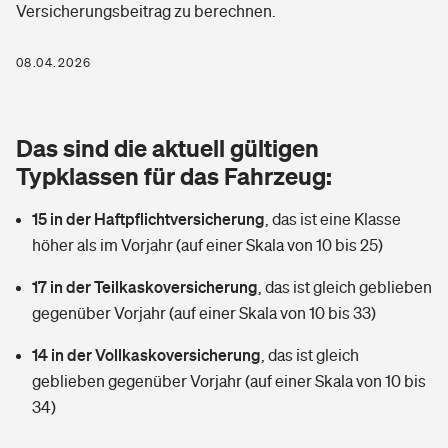
Versicherungsbeitrag zu berechnen.
Berufshaftpflichtversicherung
Rechts­schutz­ver­si­che­rung
Photovoltaik
Private Krankenversicherung
08.04.2026
Zur Übersicht
Fahrradversicherung
Wärmepumpen versichern
Zahnzusatzversicherung
Unfallversicherung
Tools
Das sind die aktuell gültigen
Glasversicherung
Dread-Disease-Versicherung
Typklassen für das Fahrzeug:
Kinderunfall­ver­si­che­rung
Rentenrechner: Wie viel Geld bekomme ich im Alter?
Vermieterrrechtsschutz
Tierkrankenversicherung
15 in der Haftpflichtversicherung
,
das ist eine Klasse
Kinderinvalidität
höher als im Vorjahr (auf einer Skala von 10 bis 25)
Wer versichert was: Jetzt Versicherer finden
Mietkautionsversicherung
Zur Übersicht
17 in der Teilkaskoversicherung
,
das ist gleich geblieben
Reiseversicherung
Sie haben Fragen?
Restkreditversicherung
gegenüber Vorjahr (auf einer Skala von 10 bis 33)
Tools
Hundehalter-Haftpflicht
14 in der Vollkaskoversicherung
,
das ist gleich
Zur Übersicht
geblieben gegenüber Vorjahr (auf einer Skala von 10 bis
Pferdehalter-Haftpflicht
Wer versichert was: Jetzt Versicherer finden
34)
Tools
Handyversicherung