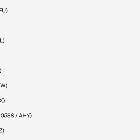
FU)
L)
)
HW)
X)
(0588 / AHY)
Z)