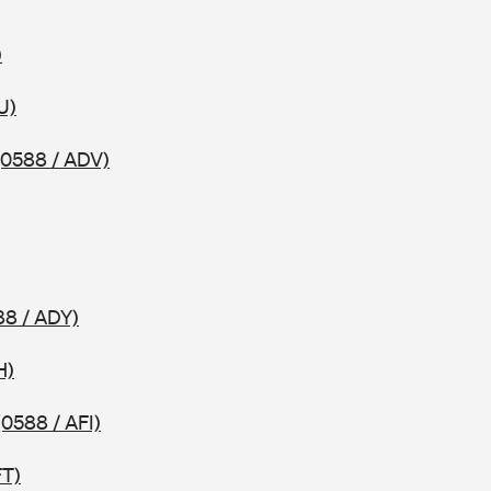
)
U)
(0588 / ADV)
88 / ADY)
H)
(0588 / AFI)
FT)