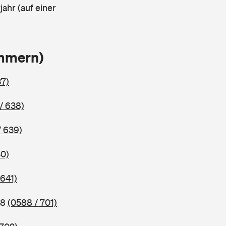
ahr (auf einer
ammern)
37)
/ 638)
/ 639)
40)
 641)
98
(0588 / 701)