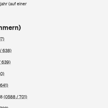
ahr (auf einer
ammern)
37)
/ 638)
/ 639)
40)
 641)
98
(0588 / 701)