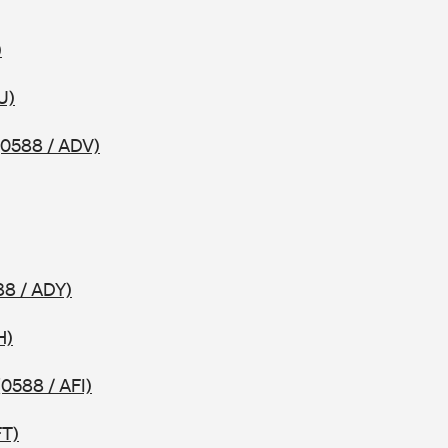
)
U)
(0588 / ADV)
88 / ADY)
H)
(0588 / AFI)
FT)