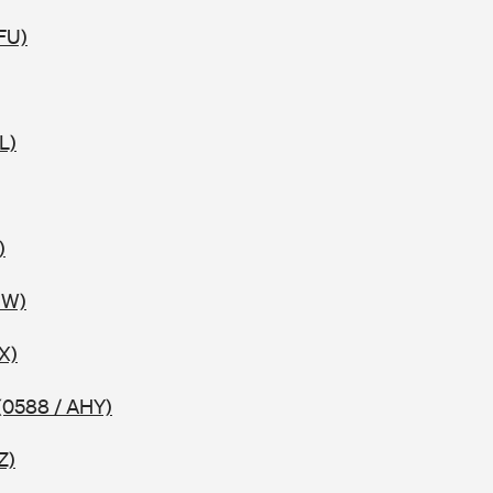
FU)
L)
)
HW)
X)
(0588 / AHY)
Z)