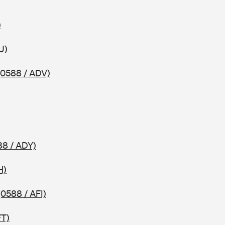
)
U)
(0588 / ADV)
88 / ADY)
H)
(0588 / AFI)
FT)