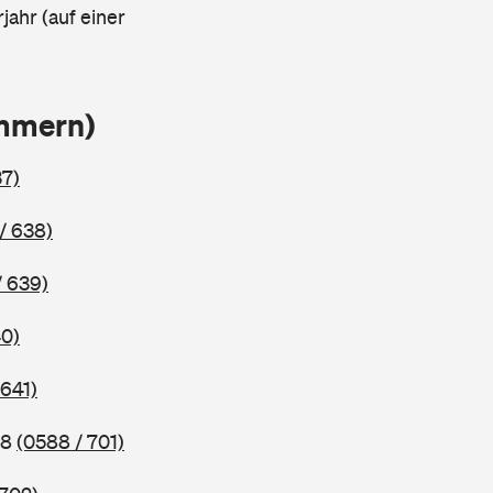
jahr (auf einer
ammern)
37)
/ 638)
/ 639)
40)
 641)
98
(0588 / 701)