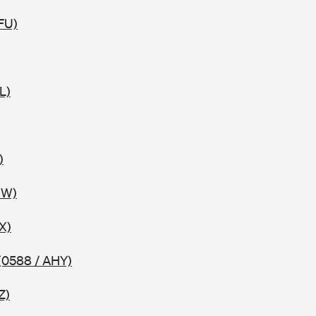
FU)
L)
)
HW)
X)
(0588 / AHY)
Z)