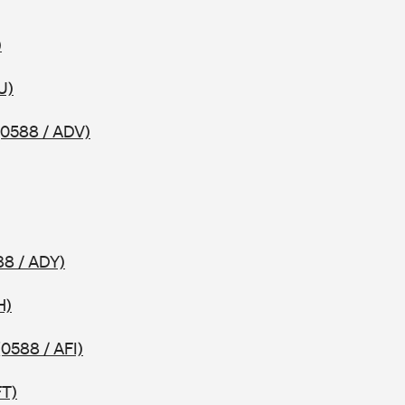
)
U)
(0588 / ADV)
88 / ADY)
H)
(0588 / AFI)
FT)