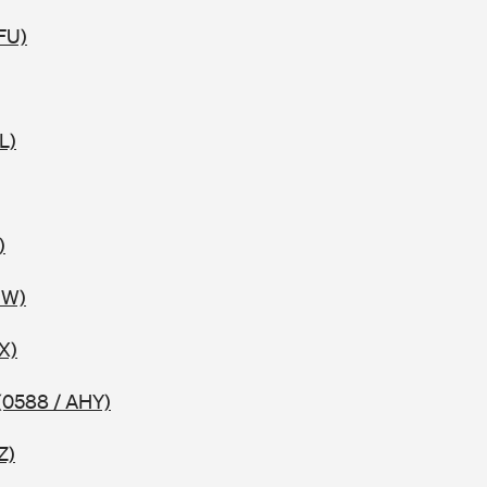
FU)
L)
)
HW)
X)
(0588 / AHY)
Z)