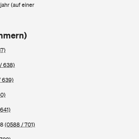
ahr (auf einer
ammern)
37)
/ 638)
/ 639)
40)
 641)
98
(0588 / 701)