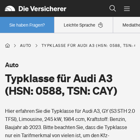
Typklassen: So ist Ihr Auto eingestuft
Wer versichert was: Jetzt Versicherer finden
Regionalklassen: So ist Ihre Region eingestuft
Sie haben Fragen?
Leichte Sprache
Mediath
Wer versichert was: Jetzt Versicherer finden
AUTO
TYPKLASSE FÜR AUDI A3 (HSN: 0588, TSN: CA
Beruf
Auto
Typklasse für Audi A3
Berufsunfähigkeitsversicherung
Wohnen
(HSN: 0588, TSN: CAY)
Erwerbsunfähigkeitsversicherung
Wohngebäudeversicherung
Hier erfahren Sie die Typklasse für Audi A3, GY (S3 STH 2.0
Freizeit
Grundfähigkeitsversicherung
TFSI), Limousine, 245 kW, 1984 ccm, Kraftstoff: Benzin,
Hausratversicherung
Baujahr ab 2023. Bitte beachten Sie, dass die Typklasse
Arbeitsrechtsschutz
Pri­vate Haft­pflicht­
nur ein Tarifmerkmal von vielen ist, um den Kfz-
Gesundheit
Elementarversicherung