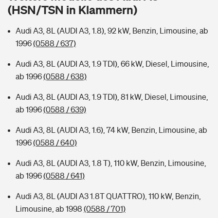
Sie haben Fragen?
(HSN/TSN in Klammern)
Hochwasser-Check: Wie gefährdet ist Ihr Haus?
Private Cyberversicherung
Rentenrechner: Wie viel Geld bekomme ich im Alter?
Audi A3, 8L (AUDI A3, 1.8), 92 kW, Benzin, Limousine, ab
1996
(0588 / 637)
Wer versichert was: Jetzt Versicherer finden
Musikinstrumentenversicherung
Audi A3, 8L (AUDI A3, 1.9 TDI), 66 kW, Diesel, Limousine,
Sie haben Fragen?
Zur Übersicht
ab 1996
(0588 / 638)
Audi A3, 8L (AUDI A3, 1.9 TDI), 81 kW, Diesel, Limousine,
Tools
ab 1996
(0588 / 639)
Audi A3, 8L (AUDI A3, 1.6), 74 kW, Benzin, Limousine, ab
Kinderunfall-Check: Mehr Sicherheit für deine Kids
1996
(0588 / 640)
Audi A3, 8L (AUDI A3, 1.8 T), 110 kW, Benzin, Limousine,
Typklassen: So ist Ihr Auto eingestuft
ab 1996
(0588 / 641)
Sie haben Fragen?
Audi A3, 8L (AUDI A3 1.8T QUATTRO), 110 kW, Benzin,
Limousine, ab 1998
(0588 / 701)