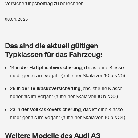
Versicherungsbeitrag zu berechnen.
Berufshaftpflichtversicherung
Rechts­schutz­ver­si­che­rung
Photovoltaik
Private Krankenversicherung
08.04.2026
Zur Übersicht
Fahrradversicherung
Wärmepumpen versichern
Zahnzusatzversicherung
Unfallversicherung
Tools
Das sind die aktuell gültigen
Glasversicherung
Dread-Disease-Versicherung
Typklassen für das Fahrzeug:
Kinderunfall­ver­si­che­rung
Rentenrechner: Wie viel Geld bekomme ich im Alter?
Vermieterrrechtsschutz
Tierkrankenversicherung
14 in der Haftpflichtversicherung
,
das ist eine Klasse
Kinderinvalidität
niedriger als im Vorjahr (auf einer Skala von 10 bis 25)
Wer versichert was: Jetzt Versicherer finden
Mietkautionsversicherung
Zur Übersicht
26 in der Teilkaskoversicherung
,
das ist eine Klasse
Reiseversicherung
Sie haben Fragen?
Restkreditversicherung
höher als im Vorjahr (auf einer Skala von 10 bis 33)
Tools
Hundehalter-Haftpflicht
23 in der Vollkaskoversicherung
,
das ist eine Klasse
Zur Übersicht
niedriger als im Vorjahr (auf einer Skala von 10 bis 34)
Pferdehalter-Haftpflicht
Wer versichert was: Jetzt Versicherer finden
Tools
Weitere Modelle des Audi A3
Handyversicherung