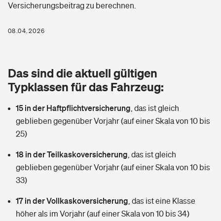
Versicherungsbeitrag zu berechnen.
Berufshaftpflichtversicherung
Rechts­schutz­ver­si­che­rung
Photovoltaik
Private Krankenversicherung
08.04.2026
Zur Übersicht
Fahrradversicherung
Wärmepumpen versichern
Zahnzusatzversicherung
Unfallversicherung
Tools
Das sind die aktuell gültigen
Glasversicherung
Dread-Disease-Versicherung
Typklassen für das Fahrzeug:
Kinderunfall­ver­si­che­rung
Rentenrechner: Wie viel Geld bekomme ich im Alter?
Vermieterrrechtsschutz
Tierkrankenversicherung
15 in der Haftpflichtversicherung
,
das ist gleich
Kinderinvalidität
geblieben gegenüber Vorjahr (auf einer Skala von 10 bis
Wer versichert was: Jetzt Versicherer finden
Mietkautionsversicherung
Zur Übersicht
25)
Reiseversicherung
Sie haben Fragen?
Restkreditversicherung
18 in der Teilkaskoversicherung
,
das ist gleich
Tools
geblieben gegenüber Vorjahr (auf einer Skala von 10 bis
Hundehalter-Haftpflicht
Zur Übersicht
33)
Pferdehalter-Haftpflicht
Wer versichert was: Jetzt Versicherer finden
17 in der Vollkaskoversicherung
,
das ist eine Klasse
Tools
höher als im Vorjahr (auf einer Skala von 10 bis 34)
Handyversicherung