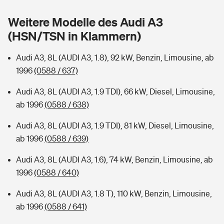
Sie haben Fragen?
Weitere Modelle des Audi A3
Hochwasser-Check: Wie gefährdet ist Ihr Haus?
Private Cyberversicherung
Rentenrechner: Wie viel Geld bekomme ich im Alter?
(HSN/TSN in Klammern)
Wer versichert was: Jetzt Versicherer finden
Musikinstrumentenversicherung
Audi A3, 8L (AUDI A3, 1.8), 92 kW, Benzin, Limousine, ab
1996
(0588 / 637)
Sie haben Fragen?
Zur Übersicht
Audi A3, 8L (AUDI A3, 1.9 TDI), 66 kW, Diesel, Limousine,
ab 1996
(0588 / 638)
Tools
Audi A3, 8L (AUDI A3, 1.9 TDI), 81 kW, Diesel, Limousine,
ab 1996
(0588 / 639)
Kinderunfall-Check: Mehr Sicherheit für deine Kids
Audi A3, 8L (AUDI A3, 1.6), 74 kW, Benzin, Limousine, ab
Typklassen: So ist Ihr Auto eingestuft
1996
(0588 / 640)
Audi A3, 8L (AUDI A3, 1.8 T), 110 kW, Benzin, Limousine,
Sie haben Fragen?
ab 1996
(0588 / 641)