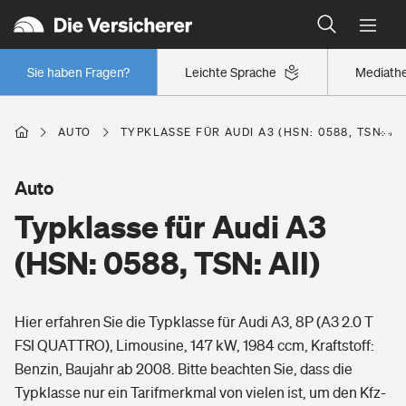
Typklassen: So ist Ihr Auto eingestuft
Wer versichert was: Jetzt Versicherer finden
Regionalklassen: So ist Ihre Region eingestuft
Sie haben Fragen?
Leichte Sprache
Mediath
Wer versichert was: Jetzt Versicherer finden
AUTO
TYPKLASSE FÜR AUDI A3 (HSN: 0588, TSN: AII
Beruf
Auto
Typklasse für Audi A3
Berufsunfähigkeitsversicherung
Wohnen
(HSN: 0588, TSN: AII)
Erwerbsunfähigkeitsversicherung
Wohngebäudeversicherung
Hier erfahren Sie die Typklasse für Audi A3, 8P (A3 2.0 T
Freizeit
Grundfähigkeitsversicherung
FSI QUATTRO), Limousine, 147 kW, 1984 ccm, Kraftstoff:
Hausratversicherung
Benzin, Baujahr ab 2008. Bitte beachten Sie, dass die
Arbeitsrechtsschutz
Pri­vate Haft­pflicht­
Typklasse nur ein Tarifmerkmal von vielen ist, um den Kfz-
Gesundheit
Elementarversicherung