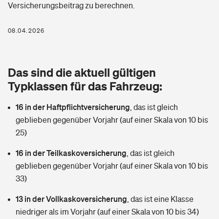
Versicherungsbeitrag zu berechnen.
Berufshaftpflichtversicherung
Rechts­schutz­ver­si­che­rung
Photovoltaik
Private Krankenversicherung
08.04.2026
Zur Übersicht
Fahrradversicherung
Wärmepumpen versichern
Zahnzusatzversicherung
Unfallversicherung
Tools
Das sind die aktuell gültigen
Glasversicherung
Dread-Disease-Versicherung
Typklassen für das Fahrzeug:
Kinderunfall­ver­si­che­rung
Rentenrechner: Wie viel Geld bekomme ich im Alter?
Vermieterrrechtsschutz
Tierkrankenversicherung
16 in der Haftpflichtversicherung
,
das ist gleich
Kinderinvalidität
geblieben gegenüber Vorjahr (auf einer Skala von 10 bis
Wer versichert was: Jetzt Versicherer finden
Mietkautionsversicherung
Zur Übersicht
25)
Reiseversicherung
Sie haben Fragen?
Restkreditversicherung
16 in der Teilkaskoversicherung
,
das ist gleich
Tools
geblieben gegenüber Vorjahr (auf einer Skala von 10 bis
Hundehalter-Haftpflicht
Zur Übersicht
33)
Pferdehalter-Haftpflicht
Wer versichert was: Jetzt Versicherer finden
13 in der Vollkaskoversicherung
,
das ist eine Klasse
Tools
niedriger als im Vorjahr (auf einer Skala von 10 bis 34)
Handyversicherung