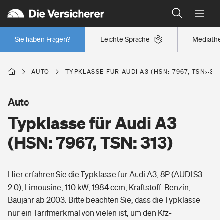
Typklassen: So ist Ihr Auto eingestuft
Wer versichert was: Jetzt Versicherer finden
Regionalklassen: So ist Ihre Region eingestuft
Sie haben Fragen?
Leichte Sprache
Mediath
Wer versichert was: Jetzt Versicherer finden
AUTO
TYPKLASSE FÜR AUDI A3 (HSN: 7967, TSN: 31
Beruf
Auto
Typklasse für Audi A3
Berufsunfähigkeitsversicherung
Wohnen
(HSN: 7967, TSN: 313)
Erwerbsunfähigkeitsversicherung
Wohngebäudeversicherung
Hier erfahren Sie die Typklasse für Audi A3, 8P (AUDI S3
Freizeit
Grundfähigkeitsversicherung
2.0), Limousine, 110 kW, 1984 ccm, Kraftstoff: Benzin,
Hausratversicherung
Baujahr ab 2003. Bitte beachten Sie, dass die Typklasse
Arbeitsrechtsschutz
Pri­vate Haft­pflicht­
nur ein Tarifmerkmal von vielen ist, um den Kfz-
Gesundheit
Elementarversicherung