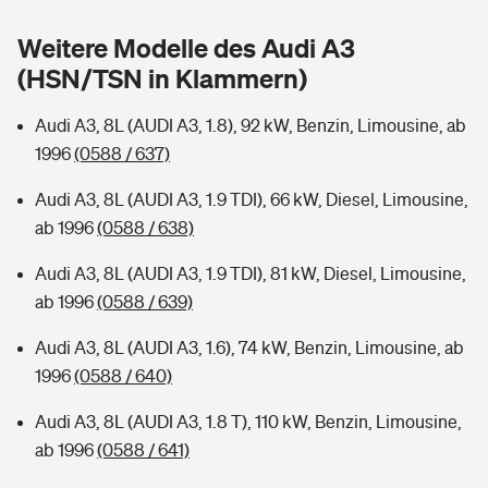
Sie haben Fragen?
Weitere Modelle des Audi A3
Hochwasser-Check: Wie gefährdet ist Ihr Haus?
Private Cyberversicherung
Rentenrechner: Wie viel Geld bekomme ich im Alter?
(HSN/TSN in Klammern)
Wer versichert was: Jetzt Versicherer finden
Musikinstrumentenversicherung
Audi A3, 8L (AUDI A3, 1.8), 92 kW, Benzin, Limousine, ab
1996
(0588 / 637)
Sie haben Fragen?
Zur Übersicht
Audi A3, 8L (AUDI A3, 1.9 TDI), 66 kW, Diesel, Limousine,
ab 1996
(0588 / 638)
Tools
Audi A3, 8L (AUDI A3, 1.9 TDI), 81 kW, Diesel, Limousine,
ab 1996
(0588 / 639)
Kinderunfall-Check: Mehr Sicherheit für deine Kids
Audi A3, 8L (AUDI A3, 1.6), 74 kW, Benzin, Limousine, ab
Typklassen: So ist Ihr Auto eingestuft
1996
(0588 / 640)
Audi A3, 8L (AUDI A3, 1.8 T), 110 kW, Benzin, Limousine,
Sie haben Fragen?
ab 1996
(0588 / 641)