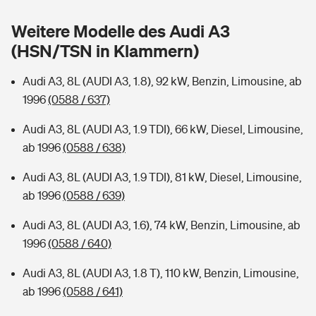
Sie haben Fragen?
Weitere Modelle des Audi A3
Hochwasser-Check: Wie gefährdet ist Ihr Haus?
Private Cyberversicherung
Rentenrechner: Wie viel Geld bekomme ich im Alter?
(HSN/TSN in Klammern)
Wer versichert was: Jetzt Versicherer finden
Musikinstrumentenversicherung
Audi A3, 8L (AUDI A3, 1.8), 92 kW, Benzin, Limousine, ab
1996
(0588 / 637)
Sie haben Fragen?
Zur Übersicht
Audi A3, 8L (AUDI A3, 1.9 TDI), 66 kW, Diesel, Limousine,
ab 1996
(0588 / 638)
Tools
Audi A3, 8L (AUDI A3, 1.9 TDI), 81 kW, Diesel, Limousine,
ab 1996
(0588 / 639)
Kinderunfall-Check: Mehr Sicherheit für deine Kids
Audi A3, 8L (AUDI A3, 1.6), 74 kW, Benzin, Limousine, ab
Typklassen: So ist Ihr Auto eingestuft
1996
(0588 / 640)
Audi A3, 8L (AUDI A3, 1.8 T), 110 kW, Benzin, Limousine,
Sie haben Fragen?
ab 1996
(0588 / 641)