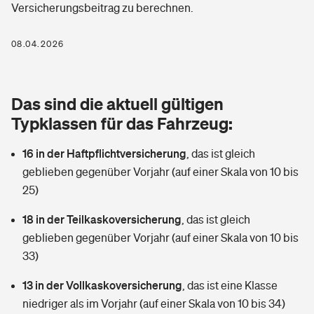
Versicherungsbeitrag zu berechnen.
Berufshaftpflichtversicherung
Rechts­schutz­ver­si­che­rung
Photovoltaik
Private Krankenversicherung
08.04.2026
Zur Übersicht
Fahrradversicherung
Wärmepumpen versichern
Zahnzusatzversicherung
Unfallversicherung
Tools
Das sind die aktuell gültigen
Glasversicherung
Dread-Disease-Versicherung
Typklassen für das Fahrzeug:
Kinderunfall­ver­si­che­rung
Rentenrechner: Wie viel Geld bekomme ich im Alter?
Vermieterrrechtsschutz
Tierkrankenversicherung
16 in der Haftpflichtversicherung
,
das ist gleich
Kinderinvalidität
geblieben gegenüber Vorjahr (auf einer Skala von 10 bis
Wer versichert was: Jetzt Versicherer finden
Mietkautionsversicherung
Zur Übersicht
25)
Reiseversicherung
Sie haben Fragen?
Restkreditversicherung
18 in der Teilkaskoversicherung
,
das ist gleich
Tools
geblieben gegenüber Vorjahr (auf einer Skala von 10 bis
Hundehalter-Haftpflicht
Zur Übersicht
33)
Pferdehalter-Haftpflicht
Wer versichert was: Jetzt Versicherer finden
13 in der Vollkaskoversicherung
,
das ist eine Klasse
Tools
niedriger als im Vorjahr (auf einer Skala von 10 bis 34)
Handyversicherung