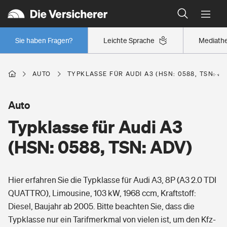
Typklassen: So ist Ihr Auto eingestuft
Wer versichert was: Jetzt Versicherer finden
Regionalklassen: So ist Ihre Region eingestuft
Sie haben Fragen?
Leichte Sprache
Mediath
Wer versichert was: Jetzt Versicherer finden
AUTO
TYPKLASSE FÜR AUDI A3 (HSN: 0588, TSN: A
Beruf
Auto
Typklasse für Audi A3
Berufsunfähigkeitsversicherung
Wohnen
(HSN: 0588, TSN: ADV)
Erwerbsunfähigkeitsversicherung
Wohngebäudeversicherung
Hier erfahren Sie die Typklasse für Audi A3, 8P (A3 2.0 TDI
Freizeit
Grundfähigkeitsversicherung
QUATTRO), Limousine, 103 kW, 1968 ccm, Kraftstoff:
Hausratversicherung
Diesel, Baujahr ab 2005. Bitte beachten Sie, dass die
Arbeitsrechtsschutz
Pri­vate Haft­pflicht­
Typklasse nur ein Tarifmerkmal von vielen ist, um den Kfz-
Gesundheit
Elementarversicherung