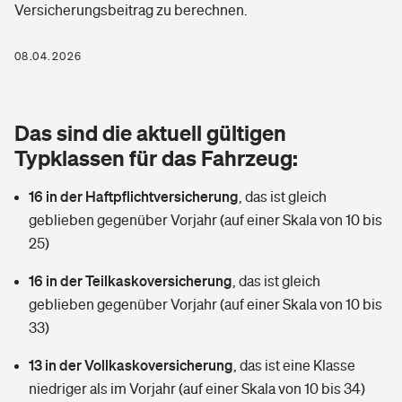
Versicherungsbeitrag zu berechnen.
Berufshaftpflichtversicherung
Rechts­schutz­ver­si­che­rung
Photovoltaik
Private Krankenversicherung
08.04.2026
Zur Übersicht
Fahrradversicherung
Wärmepumpen versichern
Zahnzusatzversicherung
Unfallversicherung
Tools
Das sind die aktuell gültigen
Glasversicherung
Dread-Disease-Versicherung
Typklassen für das Fahrzeug:
Kinderunfall­ver­si­che­rung
Rentenrechner: Wie viel Geld bekomme ich im Alter?
Vermieterrrechtsschutz
Tierkrankenversicherung
16 in der Haftpflichtversicherung
,
das ist gleich
Kinderinvalidität
geblieben gegenüber Vorjahr (auf einer Skala von 10 bis
Wer versichert was: Jetzt Versicherer finden
Mietkautionsversicherung
Zur Übersicht
25)
Reiseversicherung
Sie haben Fragen?
Restkreditversicherung
16 in der Teilkaskoversicherung
,
das ist gleich
Tools
geblieben gegenüber Vorjahr (auf einer Skala von 10 bis
Hundehalter-Haftpflicht
Zur Übersicht
33)
Pferdehalter-Haftpflicht
Wer versichert was: Jetzt Versicherer finden
13 in der Vollkaskoversicherung
,
das ist eine Klasse
Tools
niedriger als im Vorjahr (auf einer Skala von 10 bis 34)
Handyversicherung