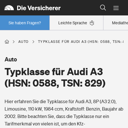
Typklassen: So ist Ihr Auto eingestuft
Wer versichert was: Jetzt Versicherer finden
Regionalklassen: So ist Ihre Region eingestuft
Sie haben Fragen?
Leichte Sprache
Mediath
Wer versichert was: Jetzt Versicherer finden
AUTO
TYPKLASSE FÜR AUDI A3 (HSN: 0588, TSN: 82
Beruf
Auto
Typklasse für Audi A3
Berufsunfähigkeitsversicherung
Wohnen
(HSN: 0588, TSN: 829)
Erwerbsunfähigkeitsversicherung
Wohngebäudeversicherung
Hier erfahren Sie die Typklasse für Audi A3, 8P (A3 2.0),
Freizeit
Grundfähigkeitsversicherung
Limousine, 110 kW, 1984 ccm, Kraftstoff: Benzin, Baujahr ab
Hausratversicherung
2002. Bitte beachten Sie, dass die Typklasse nur ein
Arbeitsrechtsschutz
Pri­vate Haft­pflicht­
Tarifmerkmal von vielen ist, um den Kfz-
Gesundheit
Elementarversicherung