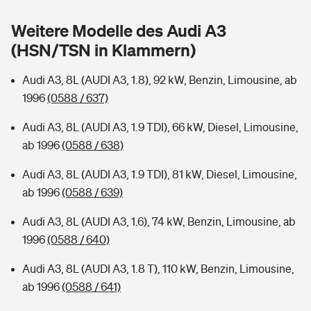
Sie haben Fragen?
Weitere Modelle des Audi A3
Hochwasser-Check: Wie gefährdet ist Ihr Haus?
Private Cyberversicherung
Rentenrechner: Wie viel Geld bekomme ich im Alter?
(HSN/TSN in Klammern)
Wer versichert was: Jetzt Versicherer finden
Musikinstrumentenversicherung
Audi A3, 8L (AUDI A3, 1.8), 92 kW, Benzin, Limousine, ab
1996
(0588 / 637)
Sie haben Fragen?
Zur Übersicht
Audi A3, 8L (AUDI A3, 1.9 TDI), 66 kW, Diesel, Limousine,
ab 1996
(0588 / 638)
Tools
Audi A3, 8L (AUDI A3, 1.9 TDI), 81 kW, Diesel, Limousine,
ab 1996
(0588 / 639)
Kinderunfall-Check: Mehr Sicherheit für deine Kids
Audi A3, 8L (AUDI A3, 1.6), 74 kW, Benzin, Limousine, ab
Typklassen: So ist Ihr Auto eingestuft
1996
(0588 / 640)
Audi A3, 8L (AUDI A3, 1.8 T), 110 kW, Benzin, Limousine,
Sie haben Fragen?
ab 1996
(0588 / 641)