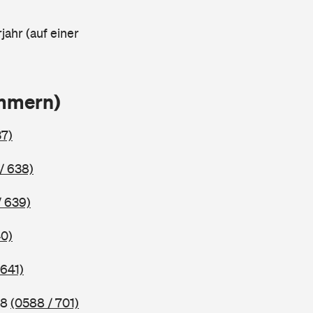
jahr (auf einer
ammern)
37)
/ 638)
/ 639)
40)
 641)
98
(0588 / 701)