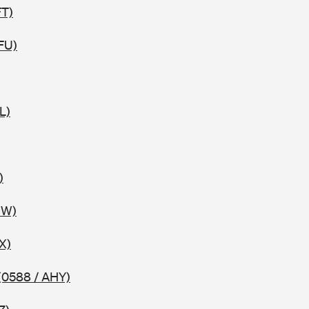
FT)
FU)
L)
)
HW)
X)
(0588 / AHY)