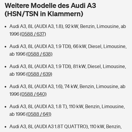
Sie haben Fragen?
Weitere Modelle des Audi A3
(HSN/TSN in Klammern)
Hochwasser-Check: Wie gefährdet ist Ihr Haus?
Private Cyberversicherung
Rentenrechner: Wie viel Geld bekomme ich im Alter?
Audi A3, 8L (AUDI A3, 1.8), 92 kW, Benzin, Limousine, ab
Wer versichert was: Jetzt Versicherer finden
Musikinstrumentenversicherung
1996
(0588 / 637)
Sie haben Fragen?
Zur Übersicht
Audi A3, 8L (AUDI A3, 1.9 TDI), 66 kW, Diesel, Limousine,
ab 1996
(0588 / 638)
Tools
Audi A3, 8L (AUDI A3, 1.9 TDI), 81 kW, Diesel, Limousine,
ab 1996
(0588 / 639)
Kinderunfall-Check: Mehr Sicherheit für deine Kids
Audi A3, 8L (AUDI A3, 1.6), 74 kW, Benzin, Limousine, ab
1996
(0588 / 640)
Typklassen: So ist Ihr Auto eingestuft
Audi A3, 8L (AUDI A3, 1.8 T), 110 kW, Benzin, Limousine,
ab 1996
(0588 / 641)
Sie haben Fragen?
Audi A3, 8L (AUDI A3 1.8T QUATTRO), 110 kW, Benzin,