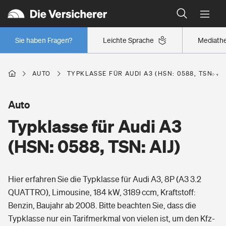
Typklassen: So ist Ihr Auto eingestuft
Wer versichert was: Jetzt Versicherer finden
Regionalklassen: So ist Ihre Region eingestuft
Sie haben Fragen?
Leichte Sprache
Mediath
Wer versichert was: Jetzt Versicherer finden
AUTO
TYPKLASSE FÜR AUDI A3 (HSN: 0588, TSN: AI
Beruf
Auto
Typklasse für Audi A3
Berufsunfähigkeitsversicherung
Wohnen
(HSN: 0588, TSN: AIJ)
Erwerbsunfähigkeitsversicherung
Wohngebäudeversicherung
Hier erfahren Sie die Typklasse für Audi A3, 8P (A3 3.2
Freizeit
Grundfähigkeitsversicherung
QUATTRO), Limousine, 184 kW, 3189 ccm, Kraftstoff:
Hausratversicherung
Benzin, Baujahr ab 2008. Bitte beachten Sie, dass die
Arbeitsrechtsschutz
Pri­vate Haft­pflicht­
Typklasse nur ein Tarifmerkmal von vielen ist, um den Kfz-
Gesundheit
Elementarversicherung