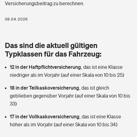
Versicherungsbeitrag zu berechnen.
Berufshaftpflichtversicherung
Rechts­schutz­ver­si­che­rung
Photovoltaik
Private Krankenversicherung
08.04.2026
Zur Übersicht
Fahrradversicherung
Wärmepumpen versichern
Zahnzusatzversicherung
Unfallversicherung
Tools
Das sind die aktuell gültigen
Glasversicherung
Dread-Disease-Versicherung
Typklassen für das Fahrzeug:
Kinderunfall­ver­si­che­rung
Rentenrechner: Wie viel Geld bekomme ich im Alter?
Vermieterrrechtsschutz
Tierkrankenversicherung
12 in der Haftpflichtversicherung
,
das ist eine Klasse
Kinderinvalidität
niedriger als im Vorjahr (auf einer Skala von 10 bis 25)
Wer versichert was: Jetzt Versicherer finden
Mietkautionsversicherung
Zur Übersicht
18 in der Teilkaskoversicherung
,
das ist gleich
Reiseversicherung
Sie haben Fragen?
Restkreditversicherung
geblieben gegenüber Vorjahr (auf einer Skala von 10 bis
Tools
33)
Hundehalter-Haftpflicht
Zur Übersicht
17 in der Vollkaskoversicherung
,
das ist eine Klasse
Pferdehalter-Haftpflicht
Wer versichert was: Jetzt Versicherer finden
höher als im Vorjahr (auf einer Skala von 10 bis 34)
Tools
Handyversicherung