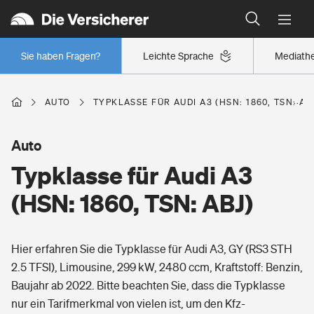
Typklassen: So ist Ihr Auto eingestuft
Wer versichert was: Jetzt Versicherer finden
Regionalklassen: So ist Ihre Region eingestuft
Sie haben Fragen?
Leichte Sprache
Mediath
Wer versichert was: Jetzt Versicherer finden
AUTO
TYPKLASSE FÜR AUDI A3 (HSN: 1860, TSN: AB
Beruf
Auto
Typklasse für Audi A3
Berufsunfähigkeitsversicherung
Wohnen
(HSN: 1860, TSN: ABJ)
Erwerbsunfähigkeitsversicherung
Wohngebäudeversicherung
Hier erfahren Sie die Typklasse für Audi A3, GY (RS3 STH
Freizeit
Grundfähigkeitsversicherung
2.5 TFSI), Limousine, 299 kW, 2480 ccm, Kraftstoff: Benzin,
Hausratversicherung
Baujahr ab 2022. Bitte beachten Sie, dass die Typklasse
Arbeitsrechtsschutz
Pri­vate Haft­pflicht­
nur ein Tarifmerkmal von vielen ist, um den Kfz-
Gesundheit
Elementarversicherung