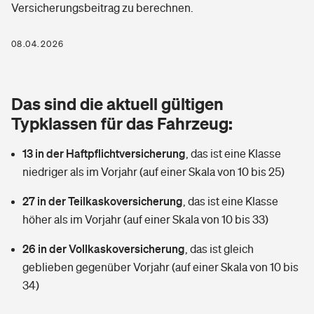
Versicherungsbeitrag zu berechnen.
Berufshaftpflichtversicherung
Rechts­schutz­ver­si­che­rung
Photovoltaik
Private Krankenversicherung
08.04.2026
Zur Übersicht
Fahrradversicherung
Wärmepumpen versichern
Zahnzusatzversicherung
Unfallversicherung
Tools
Das sind die aktuell gültigen
Glasversicherung
Dread-Disease-Versicherung
Typklassen für das Fahrzeug:
Kinderunfall­ver­si­che­rung
Rentenrechner: Wie viel Geld bekomme ich im Alter?
Vermieterrrechtsschutz
Tierkrankenversicherung
13 in der Haftpflichtversicherung
,
das ist eine Klasse
Kinderinvalidität
niedriger als im Vorjahr (auf einer Skala von 10 bis 25)
Wer versichert was: Jetzt Versicherer finden
Mietkautionsversicherung
Zur Übersicht
27 in der Teilkaskoversicherung
,
das ist eine Klasse
Reiseversicherung
Sie haben Fragen?
Restkreditversicherung
höher als im Vorjahr (auf einer Skala von 10 bis 33)
Tools
Hundehalter-Haftpflicht
26 in der Vollkaskoversicherung
,
das ist gleich
Zur Übersicht
geblieben gegenüber Vorjahr (auf einer Skala von 10 bis
Pferdehalter-Haftpflicht
Wer versichert was: Jetzt Versicherer finden
34)
Tools
Handyversicherung