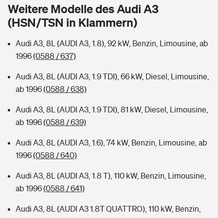
Sie haben Fragen?
Weitere Modelle des Audi A3
(HSN/TSN in Klammern)
Hochwasser-Check: Wie gefährdet ist Ihr Haus?
Private Cyberversicherung
Rentenrechner: Wie viel Geld bekomme ich im Alter?
Audi A3, 8L (AUDI A3, 1.8), 92 kW, Benzin, Limousine, ab
Wer versichert was: Jetzt Versicherer finden
Musikinstrumentenversicherung
1996
(0588 / 637)
Sie haben Fragen?
Zur Übersicht
Audi A3, 8L (AUDI A3, 1.9 TDI), 66 kW, Diesel, Limousine,
ab 1996
(0588 / 638)
Tools
Audi A3, 8L (AUDI A3, 1.9 TDI), 81 kW, Diesel, Limousine,
ab 1996
(0588 / 639)
Kinderunfall-Check: Mehr Sicherheit für deine Kids
Audi A3, 8L (AUDI A3, 1.6), 74 kW, Benzin, Limousine, ab
1996
(0588 / 640)
Typklassen: So ist Ihr Auto eingestuft
Audi A3, 8L (AUDI A3, 1.8 T), 110 kW, Benzin, Limousine,
ab 1996
(0588 / 641)
Sie haben Fragen?
Audi A3, 8L (AUDI A3 1.8T QUATTRO), 110 kW, Benzin,