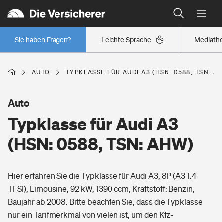
Typklassen: So ist Ihr Auto eingestuft
Wer versichert was: Jetzt Versicherer finden
Regionalklassen: So ist Ihre Region eingestuft
Sie haben Fragen?
Leichte Sprache
Mediath
Wer versichert was: Jetzt Versicherer finden
AUTO
TYPKLASSE FÜR AUDI A3 (HSN: 0588, TSN: A
Beruf
Auto
Typklasse für Audi A3
Berufsunfähigkeitsversicherung
Wohnen
(HSN: 0588, TSN: AHW)
Erwerbsunfähigkeitsversicherung
Wohngebäudeversicherung
Hier erfahren Sie die Typklasse für Audi A3, 8P (A3 1.4
Freizeit
Grundfähigkeitsversicherung
TFSI), Limousine, 92 kW, 1390 ccm, Kraftstoff: Benzin,
Hausratversicherung
Baujahr ab 2008. Bitte beachten Sie, dass die Typklasse
Arbeitsrechtsschutz
Pri­vate Haft­pflicht­
nur ein Tarifmerkmal von vielen ist, um den Kfz-
Gesundheit
Elementarversicherung