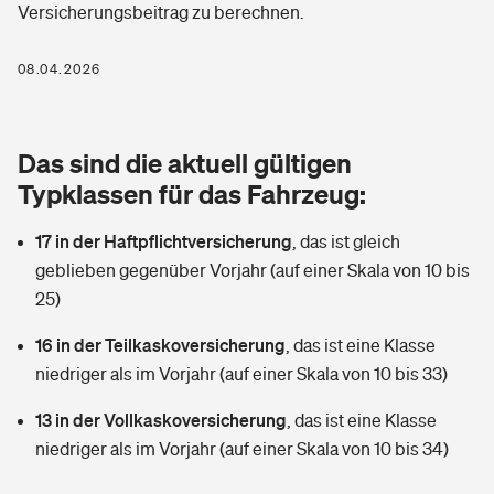
Versicherungsbeitrag zu berechnen.
Berufshaftpflichtversicherung
Rechts­schutz­ver­si­che­rung
Photovoltaik
Private Krankenversicherung
08.04.2026
Zur Übersicht
Fahrradversicherung
Wärmepumpen versichern
Zahnzusatzversicherung
Unfallversicherung
Tools
Das sind die aktuell gültigen
Glasversicherung
Dread-Disease-Versicherung
Typklassen für das Fahrzeug:
Kinderunfall­ver­si­che­rung
Rentenrechner: Wie viel Geld bekomme ich im Alter?
Vermieterrrechtsschutz
Tierkrankenversicherung
17 in der Haftpflichtversicherung
,
das ist gleich
Kinderinvalidität
geblieben gegenüber Vorjahr (auf einer Skala von 10 bis
Wer versichert was: Jetzt Versicherer finden
Mietkautionsversicherung
Zur Übersicht
25)
Reiseversicherung
Sie haben Fragen?
Restkreditversicherung
16 in der Teilkaskoversicherung
,
das ist eine Klasse
Tools
niedriger als im Vorjahr (auf einer Skala von 10 bis 33)
Hundehalter-Haftpflicht
Zur Übersicht
13 in der Vollkaskoversicherung
,
das ist eine Klasse
Pferdehalter-Haftpflicht
Wer versichert was: Jetzt Versicherer finden
niedriger als im Vorjahr (auf einer Skala von 10 bis 34)
Tools
Handyversicherung