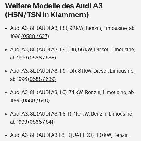
Sie haben Fragen?
Weitere Modelle des Audi A3
(HSN/TSN in Klammern)
Hochwasser-Check: Wie gefährdet ist Ihr Haus?
Private Cyberversicherung
Rentenrechner: Wie viel Geld bekomme ich im Alter?
Audi A3, 8L (AUDI A3, 1.8), 92 kW, Benzin, Limousine, ab
Wer versichert was: Jetzt Versicherer finden
Musikinstrumentenversicherung
1996
(0588 / 637)
Sie haben Fragen?
Zur Übersicht
Audi A3, 8L (AUDI A3, 1.9 TDI), 66 kW, Diesel, Limousine,
ab 1996
(0588 / 638)
Tools
Audi A3, 8L (AUDI A3, 1.9 TDI), 81 kW, Diesel, Limousine,
ab 1996
(0588 / 639)
Kinderunfall-Check: Mehr Sicherheit für deine Kids
Audi A3, 8L (AUDI A3, 1.6), 74 kW, Benzin, Limousine, ab
1996
(0588 / 640)
Typklassen: So ist Ihr Auto eingestuft
Audi A3, 8L (AUDI A3, 1.8 T), 110 kW, Benzin, Limousine,
ab 1996
(0588 / 641)
Sie haben Fragen?
Audi A3, 8L (AUDI A3 1.8T QUATTRO), 110 kW, Benzin,