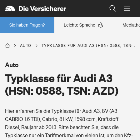
Typklassen: So ist Ihr Auto eingestuft
Wer versichert was: Jetzt Versicherer finden
Regionalklassen: So ist Ihre Region eingestuft
Sie haben Fragen?
Leichte Sprache
Mediath
Wer versichert was: Jetzt Versicherer finden
AUTO
TYPKLASSE FÜR AUDI A3 (HSN: 0588, TSN: AZ
Beruf
Auto
Typklasse für Audi A3
Berufsunfähigkeitsversicherung
Wohnen
(HSN: 0588, TSN: AZD)
Erwerbsunfähigkeitsversicherung
Wohngebäudeversicherung
Hier erfahren Sie die Typklasse für Audi A3, 8V (A3
Freizeit
Grundfähigkeitsversicherung
CABRIO 1.6 TDI), Cabrio, 81 kW, 1598 ccm, Kraftstoff:
Hausratversicherung
Diesel, Baujahr ab 2013. Bitte beachten Sie, dass die
Arbeitsrechtsschutz
Pri­vate Haft­pflicht­
Typklasse nur ein Tarifmerkmal von vielen ist, um den Kfz-
Gesundheit
Elementarversicherung