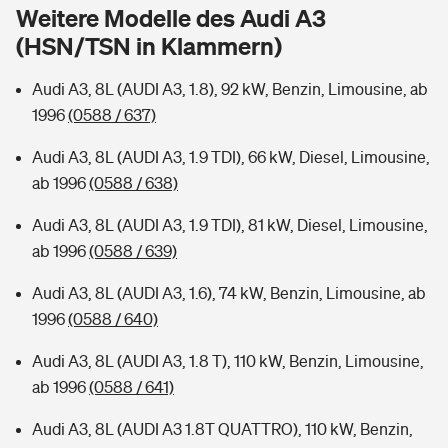
Sie haben Fragen?
Weitere Modelle des Audi A3
(HSN/TSN in Klammern)
Hochwasser-Check: Wie gefährdet ist Ihr Haus?
Private Cyberversicherung
Rentenrechner: Wie viel Geld bekomme ich im Alter?
Audi A3, 8L (AUDI A3, 1.8), 92 kW, Benzin, Limousine, ab
Wer versichert was: Jetzt Versicherer finden
Musikinstrumentenversicherung
1996
(0588 / 637)
Sie haben Fragen?
Zur Übersicht
Audi A3, 8L (AUDI A3, 1.9 TDI), 66 kW, Diesel, Limousine,
ab 1996
(0588 / 638)
Tools
Audi A3, 8L (AUDI A3, 1.9 TDI), 81 kW, Diesel, Limousine,
ab 1996
(0588 / 639)
Kinderunfall-Check: Mehr Sicherheit für deine Kids
Audi A3, 8L (AUDI A3, 1.6), 74 kW, Benzin, Limousine, ab
1996
(0588 / 640)
Typklassen: So ist Ihr Auto eingestuft
Audi A3, 8L (AUDI A3, 1.8 T), 110 kW, Benzin, Limousine,
ab 1996
(0588 / 641)
Sie haben Fragen?
Audi A3, 8L (AUDI A3 1.8T QUATTRO), 110 kW, Benzin,