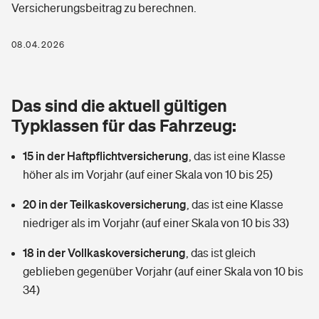
Versicherungsbeitrag zu berechnen.
Berufshaftpflichtversicherung
Rechts­schutz­ver­si­che­rung
Photovoltaik
Private Krankenversicherung
08.04.2026
Zur Übersicht
Fahrradversicherung
Wärmepumpen versichern
Zahnzusatzversicherung
Unfallversicherung
Tools
Das sind die aktuell gültigen
Glasversicherung
Dread-Disease-Versicherung
Typklassen für das Fahrzeug:
Kinderunfall­ver­si­che­rung
Rentenrechner: Wie viel Geld bekomme ich im Alter?
Vermieterrrechtsschutz
Tierkrankenversicherung
15 in der Haftpflichtversicherung
,
das ist eine Klasse
Kinderinvalidität
höher als im Vorjahr (auf einer Skala von 10 bis 25)
Wer versichert was: Jetzt Versicherer finden
Mietkautionsversicherung
Zur Übersicht
20 in der Teilkaskoversicherung
,
das ist eine Klasse
Reiseversicherung
Sie haben Fragen?
Restkreditversicherung
niedriger als im Vorjahr (auf einer Skala von 10 bis 33)
Tools
Hundehalter-Haftpflicht
18 in der Vollkaskoversicherung
,
das ist gleich
Zur Übersicht
geblieben gegenüber Vorjahr (auf einer Skala von 10 bis
Pferdehalter-Haftpflicht
Wer versichert was: Jetzt Versicherer finden
34)
Tools
Handyversicherung