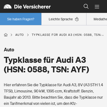
Typklassen: So ist Ihr Auto eingestuft
Wer versichert was: Jetzt Versicherer finden
Regionalklassen: So ist Ihre Region eingestuft
Sie haben Fragen?
Leichte Sprache
Mediath
Wer versichert was: Jetzt Versicherer finden
AUTO
TYPKLASSE FÜR AUDI A3 (HSN: 0588, TSN: AY
Beruf
Auto
Typklasse für Audi A3
Berufsunfähigkeitsversicherung
Wohnen
(HSN: 0588, TSN: AYF)
Erwerbsunfähigkeitsversicherung
Wohngebäudeversicherung
Hier erfahren Sie die Typklasse für Audi A3, 8V (A3 STH 1.4
Freizeit
Grundfähigkeitsversicherung
TFSI), Limousine, 90 kW, 1395 ccm, Kraftstoff: Benzin,
Hausratversicherung
Baujahr ab 2013. Bitte beachten Sie, dass die Typklasse nur
Arbeitsrechtsschutz
Pri­vate Haft­pflicht­
ein Tarifmerkmal von vielen ist, um den Kfz-
Gesundheit
Elementarversicherung