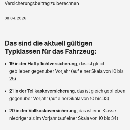
Versicherungsbeitrag zu berechnen.
Berufshaftpflichtversicherung
Rechts­schutz­ver­si­che­rung
Photovoltaik
Private Krankenversicherung
08.04.2026
Zur Übersicht
Fahrradversicherung
Wärmepumpen versichern
Zahnzusatzversicherung
Unfallversicherung
Tools
Das sind die aktuell gültigen
Glasversicherung
Dread-Disease-Versicherung
Typklassen für das Fahrzeug:
Kinderunfall­ver­si­che­rung
Rentenrechner: Wie viel Geld bekomme ich im Alter?
Vermieterrrechtsschutz
Tierkrankenversicherung
19 in der Haftpflichtversicherung
,
das ist gleich
Kinderinvalidität
geblieben gegenüber Vorjahr (auf einer Skala von 10 bis
Wer versichert was: Jetzt Versicherer finden
Mietkautionsversicherung
Zur Übersicht
25)
Reiseversicherung
Sie haben Fragen?
Restkreditversicherung
21 in der Teilkaskoversicherung
,
das ist gleich geblieben
Tools
gegenüber Vorjahr (auf einer Skala von 10 bis 33)
Hundehalter-Haftpflicht
Zur Übersicht
20 in der Vollkaskoversicherung
,
das ist eine Klasse
Pferdehalter-Haftpflicht
Wer versichert was: Jetzt Versicherer finden
niedriger als im Vorjahr (auf einer Skala von 10 bis 34)
Tools
Handyversicherung