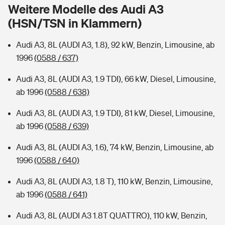
Sie haben Fragen?
Weitere Modelle des Audi A3
(HSN/TSN in Klammern)
Hochwasser-Check: Wie gefährdet ist Ihr Haus?
Private Cyberversicherung
Rentenrechner: Wie viel Geld bekomme ich im Alter?
Audi A3, 8L (AUDI A3, 1.8), 92 kW, Benzin, Limousine, ab
Wer versichert was: Jetzt Versicherer finden
Musikinstrumentenversicherung
1996
(0588 / 637)
Sie haben Fragen?
Zur Übersicht
Audi A3, 8L (AUDI A3, 1.9 TDI), 66 kW, Diesel, Limousine,
ab 1996
(0588 / 638)
Tools
Audi A3, 8L (AUDI A3, 1.9 TDI), 81 kW, Diesel, Limousine,
ab 1996
(0588 / 639)
Kinderunfall-Check: Mehr Sicherheit für deine Kids
Audi A3, 8L (AUDI A3, 1.6), 74 kW, Benzin, Limousine, ab
1996
(0588 / 640)
Typklassen: So ist Ihr Auto eingestuft
Audi A3, 8L (AUDI A3, 1.8 T), 110 kW, Benzin, Limousine,
ab 1996
(0588 / 641)
Sie haben Fragen?
Audi A3, 8L (AUDI A3 1.8T QUATTRO), 110 kW, Benzin,