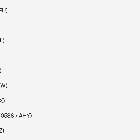
FU)
L)
)
HW)
X)
(0588 / AHY)
Z)