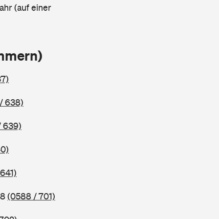
ahr (auf einer
ammern)
37)
/ 638)
/ 639)
40)
 641)
98
(0588 / 701)