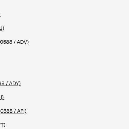
)
U)
(0588 / ADV)
88 / ADY)
H)
(0588 / AFI)
FT)