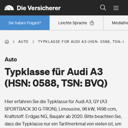
Typklassen: So ist Ihr Auto eingestuft
Wer versichert was: Jetzt Versicherer finden
Regionalklassen: So ist Ihre Region eingestuft
Sie haben Fragen?
Leichte Sprache
Mediath
Wer versichert was: Jetzt Versicherer finden
AUTO
TYPKLASSE FÜR AUDI A3 (HSN: 0588, TSN: B
Beruf
Auto
Typklasse für Audi A3
Berufsunfähigkeitsversicherung
Wohnen
(HSN: 0588, TSN: BVQ)
Erwerbsunfähigkeitsversicherung
Wohngebäudeversicherung
Hier erfahren Sie die Typklasse für Audi A3, GY (A3
Freizeit
Grundfähigkeitsversicherung
SPORTBACK 30 G-TRON), Limousine, 96 kW, 1498 ccm,
Hausratversicherung
Kraftstoff: Erdgas NG, Baujahr ab 2020. Bitte beachten Sie,
Arbeitsrechtsschutz
Pri­vate Haft­pflicht­
dass die Typklasse nur ein Tarifmerkmal von vielen ist, um
Gesundheit
Elementarversicherung