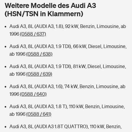
Sie haben Fragen?
Weitere Modelle des Audi A3
(HSN/TSN in Klammern)
Hochwasser-Check: Wie gefährdet ist Ihr Haus?
Private Cyberversicherung
Rentenrechner: Wie viel Geld bekomme ich im Alter?
Audi A3, 8L (AUDI A3, 1.8), 92 kW, Benzin, Limousine, ab
Wer versichert was: Jetzt Versicherer finden
Musikinstrumentenversicherung
1996
(0588 / 637)
Sie haben Fragen?
Zur Übersicht
Audi A3, 8L (AUDI A3, 1.9 TDI), 66 kW, Diesel, Limousine,
ab 1996
(0588 / 638)
Tools
Audi A3, 8L (AUDI A3, 1.9 TDI), 81 kW, Diesel, Limousine,
ab 1996
(0588 / 639)
Kinderunfall-Check: Mehr Sicherheit für deine Kids
Audi A3, 8L (AUDI A3, 1.6), 74 kW, Benzin, Limousine, ab
1996
(0588 / 640)
Typklassen: So ist Ihr Auto eingestuft
Audi A3, 8L (AUDI A3, 1.8 T), 110 kW, Benzin, Limousine,
ab 1996
(0588 / 641)
Sie haben Fragen?
Audi A3, 8L (AUDI A3 1.8T QUATTRO), 110 kW, Benzin,