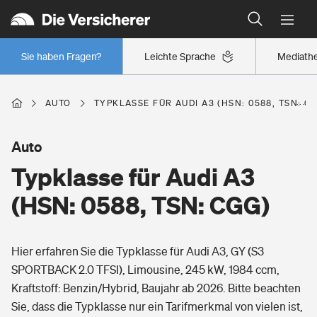
Typklassen: So ist Ihr Auto eingestuft
Wer versichert was: Jetzt Versicherer finden
Regionalklassen: So ist Ihre Region eingestuft
Sie haben Fragen?
Leichte Sprache
Mediath
Wer versichert was: Jetzt Versicherer finden
AUTO
TYPKLASSE FÜR AUDI A3 (HSN: 0588, TSN: C
Beruf
Auto
Typklasse für Audi A3
Berufsunfähigkeitsversicherung
Wohnen
(HSN: 0588, TSN: CGG)
Erwerbsunfähigkeitsversicherung
Wohngebäudeversicherung
Hier erfahren Sie die Typklasse für Audi A3, GY (S3
Freizeit
Grundfähigkeitsversicherung
SPORTBACK 2.0 TFSI), Limousine, 245 kW, 1984 ccm,
Hausratversicherung
Kraftstoff: Benzin/Hybrid, Baujahr ab 2026. Bitte beachten
Arbeitsrechtsschutz
Pri­vate Haft­pflicht­
Sie, dass die Typklasse nur ein Tarifmerkmal von vielen ist,
Gesundheit
Elementarversicherung