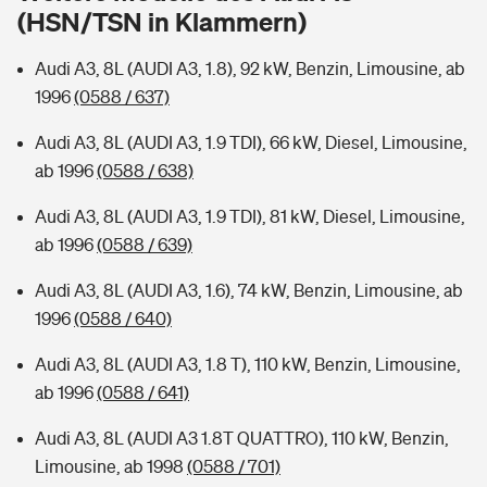
Sie haben Fragen?
(HSN/TSN in Klammern)
Hochwasser-Check: Wie gefährdet ist Ihr Haus?
Private Cyberversicherung
Rentenrechner: Wie viel Geld bekomme ich im Alter?
Audi A3, 8L (AUDI A3, 1.8), 92 kW, Benzin, Limousine, ab
1996
(0588 / 637)
Wer versichert was: Jetzt Versicherer finden
Musikinstrumentenversicherung
Audi A3, 8L (AUDI A3, 1.9 TDI), 66 kW, Diesel, Limousine,
Sie haben Fragen?
Zur Übersicht
ab 1996
(0588 / 638)
Audi A3, 8L (AUDI A3, 1.9 TDI), 81 kW, Diesel, Limousine,
Tools
ab 1996
(0588 / 639)
Audi A3, 8L (AUDI A3, 1.6), 74 kW, Benzin, Limousine, ab
Kinderunfall-Check: Mehr Sicherheit für deine Kids
1996
(0588 / 640)
Audi A3, 8L (AUDI A3, 1.8 T), 110 kW, Benzin, Limousine,
Typklassen: So ist Ihr Auto eingestuft
ab 1996
(0588 / 641)
Sie haben Fragen?
Audi A3, 8L (AUDI A3 1.8T QUATTRO), 110 kW, Benzin,
Limousine, ab 1998
(0588 / 701)