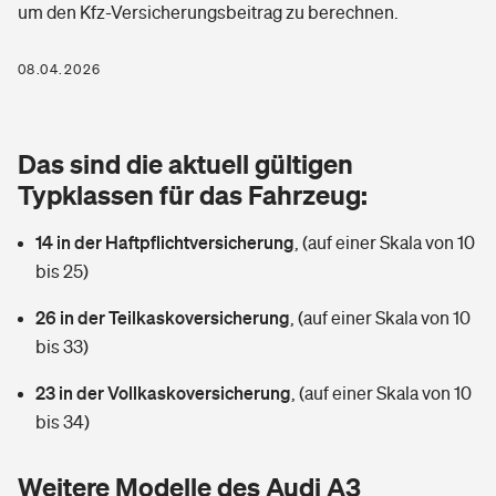
um den Kfz-Versicherungsbeitrag zu berechnen.
Berufshaftpflichtversicherung
Rechts­schutz­ver­si­che­rung
Photovoltaik
Private Krankenversicherung
08.04.2026
Zur Übersicht
Fahrradversicherung
Wärmepumpen versichern
Zahnzusatzversicherung
Unfallversicherung
Tools
Das sind die aktuell gültigen
Glasversicherung
Dread-Disease-Versicherung
Typklassen für das Fahrzeug:
Kinderunfall­ver­si­che­rung
Rentenrechner: Wie viel Geld bekomme ich im Alter?
Vermieterrrechtsschutz
Tierkrankenversicherung
14 in der Haftpflichtversicherung
,
(auf einer Skala von 10
Kinderinvalidität
bis 25)
Wer versichert was: Jetzt Versicherer finden
Mietkautionsversicherung
Zur Übersicht
26 in der Teilkaskoversicherung
,
(auf einer Skala von 10
Reiseversicherung
Sie haben Fragen?
Restkreditversicherung
bis 33)
Tools
Hundehalter-Haftpflicht
23 in der Vollkaskoversicherung
,
(auf einer Skala von 10
Zur Übersicht
bis 34)
Pferdehalter-Haftpflicht
Wer versichert was: Jetzt Versicherer finden
Tools
Weitere Modelle des Audi A3
Handyversicherung