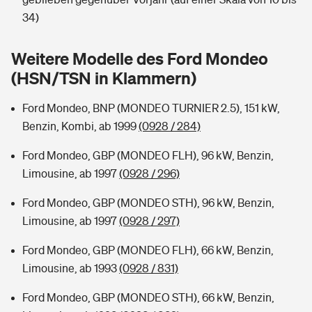
Sie haben Fragen?
34)
Hochwasser-Check: Wie gefährdet ist Ihr Haus?
Private Cyberversicherung
Rentenrechner: Wie viel Geld bekomme ich im Alter?
Weitere Modelle des Ford Mondeo
Wer versichert was: Jetzt Versicherer finden
Musikinstrumentenversicherung
(HSN/TSN in Klammern)
Sie haben Fragen?
Zur Übersicht
Ford Mondeo, BNP (MONDEO TURNIER 2.5), 151 kW,
Benzin, Kombi, ab 1999
(0928 / 284)
Tools
Ford Mondeo, GBP (MONDEO FLH), 96 kW, Benzin,
Limousine, ab 1997
(0928 / 296)
Kinderunfall-Check: Mehr Sicherheit für deine Kids
Ford Mondeo, GBP (MONDEO STH), 96 kW, Benzin,
Limousine, ab 1997
(0928 / 297)
Typklassen: So ist Ihr Auto eingestuft
Ford Mondeo, GBP (MONDEO FLH), 66 kW, Benzin,
Limousine, ab 1993
(0928 / 831)
Sie haben Fragen?
Ford Mondeo, GBP (MONDEO STH), 66 kW, Benzin,