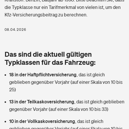
Berufshaftpflichtversicherung
die Typklasse nur ein Tarifmerkmal von vielen ist, um den
Rechts­schutz­ver­si­che­rung
Kfz-Versicherungsbeitrag zu berechnen.
Photovoltaik
Private Krankenversicherung
Zur Übersicht
Fahrradversicherung
Wärmepumpen versichern
08.04.2026
Zahnzusatzversicherung
Unfallversicherung
Tools
Glasversicherung
Dread-Disease-Versicherung
Das sind die aktuell gültigen
Kinderunfall­ver­si­che­rung
Rentenrechner: Wie viel Geld bekomme ich im Alter?
Vermieterrrechtsschutz
Typklassen für das Fahrzeug:
Tierkrankenversicherung
Kinderinvalidität
18 in der Haftpflichtversicherung
,
das ist gleich
Wer versichert was: Jetzt Versicherer finden
Mietkautionsversicherung
Zur Übersicht
geblieben gegenüber Vorjahr (auf einer Skala von 10 bis
Reiseversicherung
25)
Sie haben Fragen?
Restkreditversicherung
Tools
Hundehalter-Haftpflicht
13 in der Teilkaskoversicherung
,
das ist gleich geblieben
Zur Übersicht
gegenüber Vorjahr (auf einer Skala von 10 bis 33)
Pferdehalter-Haftpflicht
Wer versichert was: Jetzt Versicherer finden
10 in der Vollkaskoversicherung
,
das ist gleich
Tools
Handyversicherung
geblieben gegenüber Vorjahr (auf einer Skala von 10 bis