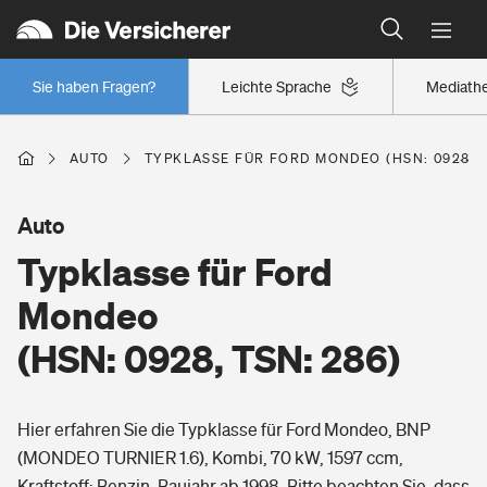
Typklassen: So ist Ihr Auto eingestuft
Wer versichert was: Jetzt Versicherer finden
Regionalklassen: So ist Ihre Region eingestuft
Sie haben Fragen?
Leichte Sprache
Mediath
Wer versichert was: Jetzt Versicherer finden
AUTO
TYPKLASSE FÜR FORD MONDEO (HSN: 0928, T
Beruf
Auto
Typklasse für Ford
Berufsunfähigkeitsversicherung
Wohnen
Mondeo
Erwerbsunfähigkeitsversicherung
(HSN: 0928, TSN: 286)
Wohngebäudeversicherung
Freizeit
Grundfähigkeitsversicherung
Hier erfahren Sie die Typklasse für Ford Mondeo, BNP
Hausratversicherung
Arbeitsrechtsschutz
(MONDEO TURNIER 1.6), Kombi, 70 kW, 1597 ccm,
Pri­vate Haft­pflicht­
Gesundheit
Kraftstoff: Benzin, Baujahr ab 1998. Bitte beachten Sie, dass
Elementarversicherung