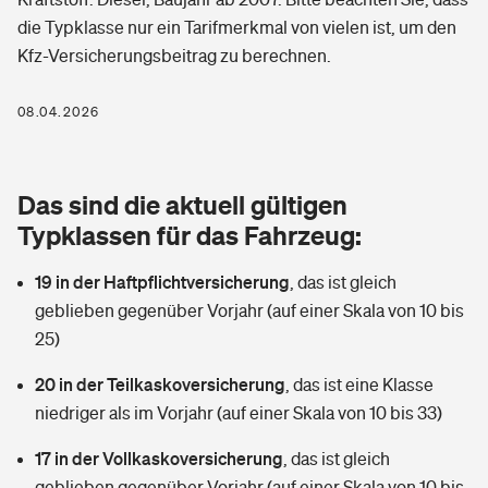
Berufshaftpflichtversicherung
die Typklasse nur ein Tarifmerkmal von vielen ist, um den
Rechts­schutz­ver­si­che­rung
Kfz-Versicherungsbeitrag zu berechnen.
Photovoltaik
Private Krankenversicherung
Zur Übersicht
Fahrradversicherung
Wärmepumpen versichern
08.04.2026
Zahnzusatzversicherung
Unfallversicherung
Tools
Glasversicherung
Dread-Disease-Versicherung
Das sind die aktuell gültigen
Kinderunfall­ver­si­che­rung
Rentenrechner: Wie viel Geld bekomme ich im Alter?
Vermieterrrechtsschutz
Typklassen für das Fahrzeug:
Tierkrankenversicherung
Kinderinvalidität
19 in der Haftpflichtversicherung
,
das ist gleich
Wer versichert was: Jetzt Versicherer finden
Mietkautionsversicherung
Zur Übersicht
geblieben gegenüber Vorjahr (auf einer Skala von 10 bis
Reiseversicherung
25)
Sie haben Fragen?
Restkreditversicherung
Tools
Hundehalter-Haftpflicht
20 in der Teilkaskoversicherung
,
das ist eine Klasse
Zur Übersicht
niedriger als im Vorjahr (auf einer Skala von 10 bis 33)
Pferdehalter-Haftpflicht
Wer versichert was: Jetzt Versicherer finden
17 in der Vollkaskoversicherung
,
das ist gleich
Tools
Handyversicherung
geblieben gegenüber Vorjahr (auf einer Skala von 10 bis