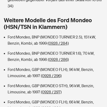
Sie haben Fragen?
34)
Hochwasser-Check: Wie gefährdet ist Ihr Haus?
Private Cyberversicherung
Rentenrechner: Wie viel Geld bekomme ich im Alter?
Weitere Modelle des Ford Mondeo
Wer versichert was: Jetzt Versicherer finden
Musikinstrumentenversicherung
(HSN/TSN in Klammern)
Sie haben Fragen?
Zur Übersicht
Ford Mondeo, BNP (MONDEO TURNIER 2.5), 151 kW,
Benzin, Kombi, ab 1999
(0928 / 284)
Tools
Ford Mondeo, BNP (MONDEO TURNIER 1.6), 70 kW,
Benzin, Kombi, ab 1998
(0928 / 286)
Kinderunfall-Check: Mehr Sicherheit für deine Kids
Ford Mondeo, GBP (MONDEO FLH), 96 kW, Benzin,
Limousine, ab 1997
(0928 / 296)
Typklassen: So ist Ihr Auto eingestuft
Ford Mondeo, GBP (MONDEO STH), 96 kW, Benzin,
Limousine, ab 1997
(0928 / 297)
Sie haben Fragen?
Ford Mondeo, GBP (MONDEO FLH), 66 kW, Benzin,