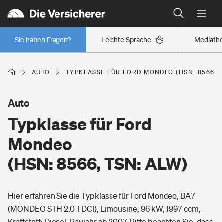
Typklassen: So ist Ihr Auto eingestuft
Wer versichert was: Jetzt Versicherer finden
Regionalklassen: So ist Ihre Region eingestuft
Sie haben Fragen?
Leichte Sprache
Mediath
Wer versichert was: Jetzt Versicherer finden
AUTO
TYPKLASSE FÜR FORD MONDEO (HSN: 8566, T
Beruf
Auto
Typklasse für Ford
Berufsunfähigkeitsversicherung
Wohnen
Mondeo
Erwerbsunfähigkeitsversicherung
(HSN: 8566, TSN: ALW)
Wohngebäudeversicherung
Freizeit
Grundfähigkeitsversicherung
Hier erfahren Sie die Typklasse für Ford Mondeo, BA7
Hausratversicherung
Arbeitsrechtsschutz
(MONDEO STH 2.0 TDCI), Limousine, 96 kW, 1997 ccm,
Pri­vate Haft­pflicht­
Gesundheit
Kraftstoff: Diesel, Baujahr ab 2007. Bitte beachten Sie, dass
Elementarversicherung