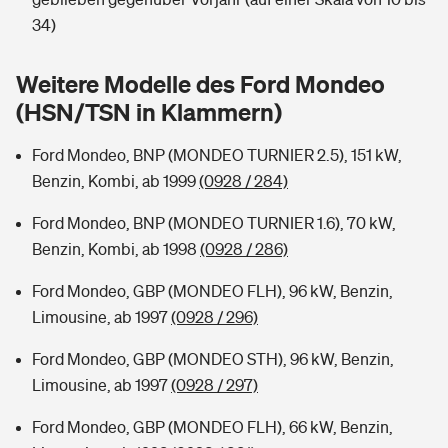
Sie haben Fragen?
34)
Hochwasser-Check: Wie gefährdet ist Ihr Haus?
Private Cyberversicherung
Rentenrechner: Wie viel Geld bekomme ich im Alter?
Weitere Modelle des Ford Mondeo
Wer versichert was: Jetzt Versicherer finden
Musikinstrumentenversicherung
(HSN/TSN in Klammern)
Sie haben Fragen?
Zur Übersicht
Ford Mondeo, BNP (MONDEO TURNIER 2.5), 151 kW,
Benzin, Kombi, ab 1999
(0928 / 284)
Tools
Ford Mondeo, BNP (MONDEO TURNIER 1.6), 70 kW,
Benzin, Kombi, ab 1998
(0928 / 286)
Kinderunfall-Check: Mehr Sicherheit für deine Kids
Ford Mondeo, GBP (MONDEO FLH), 96 kW, Benzin,
Limousine, ab 1997
(0928 / 296)
Typklassen: So ist Ihr Auto eingestuft
Ford Mondeo, GBP (MONDEO STH), 96 kW, Benzin,
Limousine, ab 1997
(0928 / 297)
Sie haben Fragen?
Ford Mondeo, GBP (MONDEO FLH), 66 kW, Benzin,