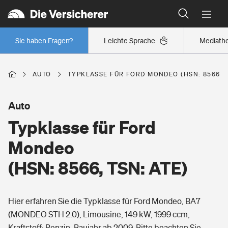
Typklassen: So ist Ihr Auto eingestuft
Wer versichert was: Jetzt Versicherer finden
Regionalklassen: So ist Ihre Region eingestuft
Sie haben Fragen?
Leichte Sprache
Mediath
Wer versichert was: Jetzt Versicherer finden
AUTO
TYPKLASSE FÜR FORD MONDEO (HSN: 8566, T
Beruf
Auto
Typklasse für Ford
Berufsunfähigkeitsversicherung
Wohnen
Mondeo
Erwerbsunfähigkeitsversicherung
(HSN: 8566, TSN: ATE)
Wohngebäudeversicherung
Freizeit
Grundfähigkeitsversicherung
Hier erfahren Sie die Typklasse für Ford Mondeo, BA7
Hausratversicherung
Arbeitsrechtsschutz
(MONDEO STH 2.0), Limousine, 149 kW, 1999 ccm,
Pri­vate Haft­pflicht­
Gesundheit
Kraftstoff: Benzin, Baujahr ab 2009. Bitte beachten Sie,
Elementarversicherung