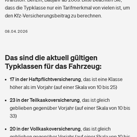
Berufshaftpflichtversicherung
dass die Typklasse nur ein Tarifmerkmal von vielen ist, um
Rechts­schutz­ver­si­che­rung
den Kfz-Versicherungsbeitrag zu berechnen.
Photovoltaik
Private Krankenversicherung
Zur Übersicht
Fahrradversicherung
Wärmepumpen versichern
08.04.2026
Zahnzusatzversicherung
Unfallversicherung
Tools
Glasversicherung
Dread-Disease-Versicherung
Das sind die aktuell gültigen
Kinderunfall­ver­si­che­rung
Rentenrechner: Wie viel Geld bekomme ich im Alter?
Vermieterrrechtsschutz
Typklassen für das Fahrzeug:
Tierkrankenversicherung
Kinderinvalidität
17 in der Haftpflichtversicherung
,
das ist eine Klasse
Wer versichert was: Jetzt Versicherer finden
Mietkautionsversicherung
Zur Übersicht
höher als im Vorjahr (auf einer Skala von 10 bis 25)
Reiseversicherung
Sie haben Fragen?
Restkreditversicherung
23 in der Teilkaskoversicherung
,
das ist gleich
Tools
Hundehalter-Haftpflicht
geblieben gegenüber Vorjahr (auf einer Skala von 10 bis
Zur Übersicht
33)
Pferdehalter-Haftpflicht
Wer versichert was: Jetzt Versicherer finden
20 in der Vollkaskoversicherung
,
das ist gleich
Tools
Handyversicherung
geblieben gegenüber Vorjahr (auf einer Skala von 10 bis