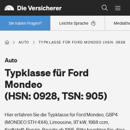
Typklassen: So ist Ihr Auto eingestuft
Wer versichert was: Jetzt Versicherer finden
Regionalklassen: So ist Ihre Region eingestuft
Sie haben Fragen?
Leichte Sprache
Mediath
Wer versichert was: Jetzt Versicherer finden
AUTO
TYPKLASSE FÜR FORD MONDEO (HSN: 0928, T
Beruf
Auto
Typklasse für Ford
Berufsunfähigkeitsversicherung
Wohnen
Mondeo
Erwerbsunfähigkeitsversicherung
(HSN: 0928, TSN: 905)
Wohngebäudeversicherung
Freizeit
Grundfähigkeitsversicherung
Hier erfahren Sie die Typklasse für Ford Mondeo, GBP4
Hausratversicherung
Arbeitsrechtsschutz
(MONDEO STH 4X4), Limousine, 97 kW, 1988 ccm,
Pri­vate Haft­pflicht­
Gesundheit
Kraftstoff: Benzin, Baujahr ab 1995. Bitte beachten Sie, dass
Elementarversicherung