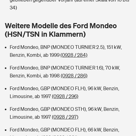
Sie haben Fragen?
34)
Hochwasser-Check: Wie gefährdet ist Ihr Haus?
Private Cyberversicherung
Rentenrechner: Wie viel Geld bekomme ich im Alter?
Weitere Modelle des Ford Mondeo
Wer versichert was: Jetzt Versicherer finden
Musikinstrumentenversicherung
(HSN/TSN in Klammern)
Sie haben Fragen?
Zur Übersicht
Ford Mondeo, BNP (MONDEO TURNIER 2.5), 151 kW,
Benzin, Kombi, ab 1999
(0928 / 284)
Tools
Ford Mondeo, BNP (MONDEO TURNIER 1.6), 70 kW,
Benzin, Kombi, ab 1998
(0928 / 286)
Kinderunfall-Check: Mehr Sicherheit für deine Kids
Ford Mondeo, GBP (MONDEO FLH), 96 kW, Benzin,
Limousine, ab 1997
(0928 / 296)
Typklassen: So ist Ihr Auto eingestuft
Ford Mondeo, GBP (MONDEO STH), 96 kW, Benzin,
Limousine, ab 1997
(0928 / 297)
Sie haben Fragen?
Ford Mondeo, GBP (MONDEO FLH), 66 kW, Benzin,