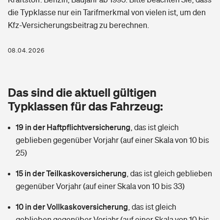
Berufshaftpflichtversicherung
die Typklasse nur ein Tarifmerkmal von vielen ist, um den
Rechts­schutz­ver­si­che­rung
Kfz-Versicherungsbeitrag zu berechnen.
Photovoltaik
Private Krankenversicherung
Zur Übersicht
Fahrradversicherung
Wärmepumpen versichern
08.04.2026
Zahnzusatzversicherung
Unfallversicherung
Tools
Glasversicherung
Dread-Disease-Versicherung
Das sind die aktuell gültigen
Kinderunfall­ver­si­che­rung
Rentenrechner: Wie viel Geld bekomme ich im Alter?
Vermieterrrechtsschutz
Typklassen für das Fahrzeug:
Tierkrankenversicherung
Kinderinvalidität
19 in der Haftpflichtversicherung
,
das ist gleich
Wer versichert was: Jetzt Versicherer finden
Mietkautionsversicherung
Zur Übersicht
geblieben gegenüber Vorjahr (auf einer Skala von 10 bis
Reiseversicherung
25)
Sie haben Fragen?
Restkreditversicherung
Tools
Hundehalter-Haftpflicht
15 in der Teilkaskoversicherung
,
das ist gleich geblieben
Zur Übersicht
gegenüber Vorjahr (auf einer Skala von 10 bis 33)
Pferdehalter-Haftpflicht
Wer versichert was: Jetzt Versicherer finden
10 in der Vollkaskoversicherung
,
das ist gleich
Tools
Handyversicherung
geblieben gegenüber Vorjahr (auf einer Skala von 10 bis