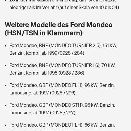
Sie haben Fragen?
niedriger als im Vorjahr (auf einer Skala von 10 bis 34)
Hochwasser-Check: Wie gefährdet ist Ihr Haus?
Private Cyberversicherung
Rentenrechner: Wie viel Geld bekomme ich im Alter?
Weitere Modelle des Ford Mondeo
Wer versichert was: Jetzt Versicherer finden
Musikinstrumentenversicherung
(HSN/TSN in Klammern)
Sie haben Fragen?
Zur Übersicht
Ford Mondeo, BNP (MONDEO TURNIER 2.5), 151 kW,
Benzin, Kombi, ab 1999
(0928 / 284)
Tools
Ford Mondeo, BNP (MONDEO TURNIER 1.6), 70 kW,
Benzin, Kombi, ab 1998
(0928 / 286)
Kinderunfall-Check: Mehr Sicherheit für deine Kids
Ford Mondeo, GBP (MONDEO FLH), 96 kW, Benzin,
Limousine, ab 1997
(0928 / 296)
Typklassen: So ist Ihr Auto eingestuft
Ford Mondeo, GBP (MONDEO STH), 96 kW, Benzin,
Limousine, ab 1997
(0928 / 297)
Sie haben Fragen?
Ford Mondeo, GBP (MONDEO FLH), 66 kW, Benzin,