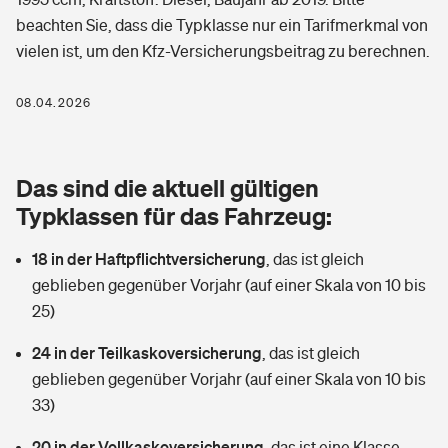
Berufshaftpflichtversicherung
beachten Sie, dass die Typklasse nur ein Tarifmerkmal von
Rechts­schutz­ver­si­che­rung
vielen ist, um den Kfz-Versicherungsbeitrag zu berechnen.
Photovoltaik
Private Krankenversicherung
Zur Übersicht
Fahrradversicherung
Wärmepumpen versichern
08.04.2026
Zahnzusatzversicherung
Unfallversicherung
Tools
Glasversicherung
Dread-Disease-Versicherung
Das sind die aktuell gültigen
Kinderunfall­ver­si­che­rung
Rentenrechner: Wie viel Geld bekomme ich im Alter?
Vermieterrrechtsschutz
Typklassen für das Fahrzeug:
Tierkrankenversicherung
Kinderinvalidität
18 in der Haftpflichtversicherung
,
das ist gleich
Wer versichert was: Jetzt Versicherer finden
Mietkautionsversicherung
Zur Übersicht
geblieben gegenüber Vorjahr (auf einer Skala von 10 bis
Reiseversicherung
25)
Sie haben Fragen?
Restkreditversicherung
Tools
Hundehalter-Haftpflicht
24 in der Teilkaskoversicherung
,
das ist gleich
Zur Übersicht
geblieben gegenüber Vorjahr (auf einer Skala von 10 bis
Pferdehalter-Haftpflicht
Wer versichert was: Jetzt Versicherer finden
33)
Tools
20 in der Vollkaskoversicherung
Handyversicherung
,
das ist eine Klasse