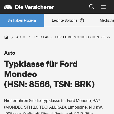
Typklassen: So ist Ihr Auto eingestuft
Wer versichert was: Jetzt Versicherer finden
Regionalklassen: So ist Ihre Region eingestuft
Sie haben Fragen?
Leichte Sprache
Mediath
Wer versichert was: Jetzt Versicherer finden
AUTO
TYPKLASSE FÜR FORD MONDEO (HSN: 8566, T
Beruf
Auto
Typklasse für Ford
Berufsunfähigkeitsversicherung
Wohnen
Mondeo
Erwerbsunfähigkeitsversicherung
(HSN: 8566, TSN: BRK)
Wohngebäudeversicherung
Freizeit
Grundfähigkeitsversicherung
Hier erfahren Sie die Typklasse für Ford Mondeo, BA7
Hausratversicherung
Arbeitsrechtsschutz
(MONDEO STH 2.0 TDCI ALLRAD), Limousine, 140 kW,
Pri­vate Haft­pflicht­
Gesundheit
1995 ccm, Kraftstoff: Diesel, Baujahr ab 2019. Bitte
Elementarversicherung