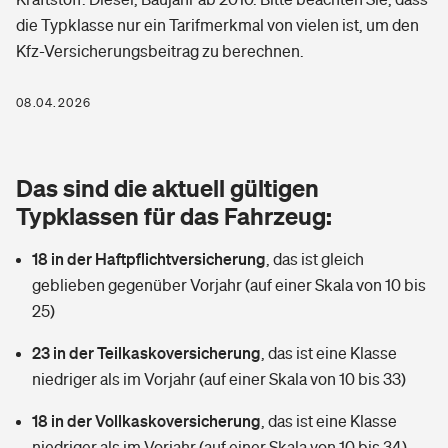
Berufshaftpflichtversicherung
die Typklasse nur ein Tarifmerkmal von vielen ist, um den
Rechts­schutz­ver­si­che­rung
Kfz-Versicherungsbeitrag zu berechnen.
Photovoltaik
Private Krankenversicherung
Zur Übersicht
Fahrradversicherung
Wärmepumpen versichern
08.04.2026
Zahnzusatzversicherung
Unfallversicherung
Tools
Glasversicherung
Dread-Disease-Versicherung
Das sind die aktuell gültigen
Kinderunfall­ver­si­che­rung
Rentenrechner: Wie viel Geld bekomme ich im Alter?
Vermieterrrechtsschutz
Typklassen für das Fahrzeug:
Tierkrankenversicherung
Kinderinvalidität
18 in der Haftpflichtversicherung
,
das ist gleich
Wer versichert was: Jetzt Versicherer finden
Mietkautionsversicherung
Zur Übersicht
geblieben gegenüber Vorjahr (auf einer Skala von 10 bis
Reiseversicherung
25)
Sie haben Fragen?
Restkreditversicherung
Tools
Hundehalter-Haftpflicht
23 in der Teilkaskoversicherung
,
das ist eine Klasse
Zur Übersicht
niedriger als im Vorjahr (auf einer Skala von 10 bis 33)
Pferdehalter-Haftpflicht
Wer versichert was: Jetzt Versicherer finden
18 in der Vollkaskoversicherung
,
das ist eine Klasse
Tools
Handyversicherung
niedriger als im Vorjahr (auf einer Skala von 10 bis 34)