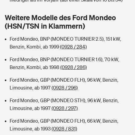
Sie haben Fragen?
Hochwasser-Check: Wie gefährdet ist Ihr Haus?
Private Cyberversicherung
Weitere Modelle des Ford Mondeo
Rentenrechner: Wie viel Geld bekomme ich im Alter?
(HSN/TSN in Klammern)
Wer versichert was: Jetzt Versicherer finden
Musikinstrumentenversicherung
Ford Mondeo, BNP (MONDEO TURNIER 2.5), 151 kW,
Sie haben Fragen?
Zur Übersicht
Benzin, Kombi, ab 1999
(0928 / 284)
Ford Mondeo, BNP (MONDEO TURNIER 1.6), 70 kW,
Tools
Benzin, Kombi, ab 1998
(0928 / 286)
Ford Mondeo, GBP (MONDEO FLH), 96 kW, Benzin,
Kinderunfall-Check: Mehr Sicherheit für deine Kids
Limousine, ab 1997
(0928 / 296)
Ford Mondeo, GBP (MONDEO STH), 96 kW, Benzin,
Typklassen: So ist Ihr Auto eingestuft
Limousine, ab 1997
(0928 / 297)
Sie haben Fragen?
Ford Mondeo, GBP (MONDEO FLH), 66 kW, Benzin,
Limousine, ab 1993
(0928 / 831)