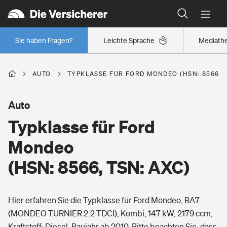
Typklassen: So ist Ihr Auto eingestuft
Wer versichert was: Jetzt Versicherer finden
Regionalklassen: So ist Ihre Region eingestuft
Sie haben Fragen?
Leichte Sprache
Mediath
Wer versichert was: Jetzt Versicherer finden
AUTO
TYPKLASSE FÜR FORD MONDEO (HSN: 8566, T
Beruf
Auto
Typklasse für Ford
Berufsunfähigkeitsversicherung
Wohnen
Mondeo
Erwerbsunfähigkeitsversicherung
(HSN: 8566, TSN: AXC)
Wohngebäudeversicherung
Freizeit
Grundfähigkeitsversicherung
Hier erfahren Sie die Typklasse für Ford Mondeo, BA7
Hausratversicherung
Arbeitsrechtsschutz
(MONDEO TURNIER 2.2 TDCI), Kombi, 147 kW, 2179 ccm,
Pri­vate Haft­pflicht­
Gesundheit
Kraftstoff: Diesel, Baujahr ab 2010. Bitte beachten Sie, dass
Elementarversicherung