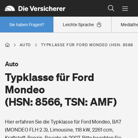
Typklassen: So ist Ihr Auto eingestuft
Wer versichert was: Jetzt Versicherer finden
Regionalklassen: So ist Ihre Region eingestuft
Sie haben Fragen?
Leichte Sprache
Mediath
Wer versichert was: Jetzt Versicherer finden
AUTO
TYPKLASSE FÜR FORD MONDEO (HSN: 8566, T
Beruf
Auto
Typklasse für Ford
Berufsunfähigkeitsversicherung
Wohnen
Mondeo
Erwerbsunfähigkeitsversicherung
(HSN: 8566, TSN: AMF)
Wohngebäudeversicherung
Freizeit
Grundfähigkeitsversicherung
Hier erfahren Sie die Typklasse für Ford Mondeo, BA7
Hausratversicherung
Arbeitsrechtsschutz
(MONDEO FLH 2.3), Limousine, 118 kW, 2261 ccm,
Pri­vate Haft­pflicht­
Gesundheit
Kraftstoff: Benzin, Baujahr ab 2007. Bitte beachten Sie,
Elementarversicherung