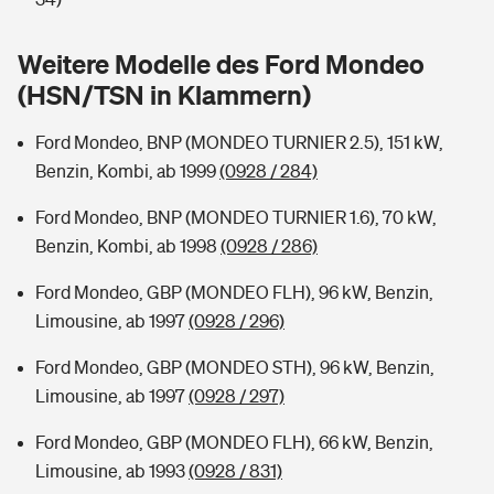
Sie haben Fragen?
Hochwasser-Check: Wie gefährdet ist Ihr Haus?
Private Cyberversicherung
Weitere Modelle des Ford Mondeo
Rentenrechner: Wie viel Geld bekomme ich im Alter?
(HSN/TSN in Klammern)
Wer versichert was: Jetzt Versicherer finden
Musikinstrumentenversicherung
Ford Mondeo, BNP (MONDEO TURNIER 2.5), 151 kW,
Sie haben Fragen?
Zur Übersicht
Benzin, Kombi, ab 1999
(0928 / 284)
Ford Mondeo, BNP (MONDEO TURNIER 1.6), 70 kW,
Tools
Benzin, Kombi, ab 1998
(0928 / 286)
Ford Mondeo, GBP (MONDEO FLH), 96 kW, Benzin,
Kinderunfall-Check: Mehr Sicherheit für deine Kids
Limousine, ab 1997
(0928 / 296)
Ford Mondeo, GBP (MONDEO STH), 96 kW, Benzin,
Typklassen: So ist Ihr Auto eingestuft
Limousine, ab 1997
(0928 / 297)
Sie haben Fragen?
Ford Mondeo, GBP (MONDEO FLH), 66 kW, Benzin,
Limousine, ab 1993
(0928 / 831)