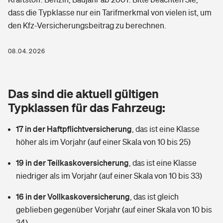
Berufshaftpflichtversicherung
dass die Typklasse nur ein Tarifmerkmal von vielen ist, um
Rechts­schutz­ver­si­che­rung
den Kfz-Versicherungsbeitrag zu berechnen.
Photovoltaik
Private Krankenversicherung
Zur Übersicht
Fahrradversicherung
Wärmepumpen versichern
08.04.2026
Zahnzusatzversicherung
Unfallversicherung
Tools
Glasversicherung
Dread-Disease-Versicherung
Das sind die aktuell gültigen
Kinderunfall­ver­si­che­rung
Rentenrechner: Wie viel Geld bekomme ich im Alter?
Vermieterrrechtsschutz
Typklassen für das Fahrzeug:
Tierkrankenversicherung
Kinderinvalidität
17 in der Haftpflichtversicherung
,
das ist eine Klasse
Wer versichert was: Jetzt Versicherer finden
Mietkautionsversicherung
Zur Übersicht
höher als im Vorjahr (auf einer Skala von 10 bis 25)
Reiseversicherung
Sie haben Fragen?
Restkreditversicherung
19 in der Teilkaskoversicherung
,
das ist eine Klasse
Tools
Hundehalter-Haftpflicht
niedriger als im Vorjahr (auf einer Skala von 10 bis 33)
Zur Übersicht
16 in der Vollkaskoversicherung
Pferdehalter-Haftpflicht
,
das ist gleich
Wer versichert was: Jetzt Versicherer finden
geblieben gegenüber Vorjahr (auf einer Skala von 10 bis
Tools
Handyversicherung
34)