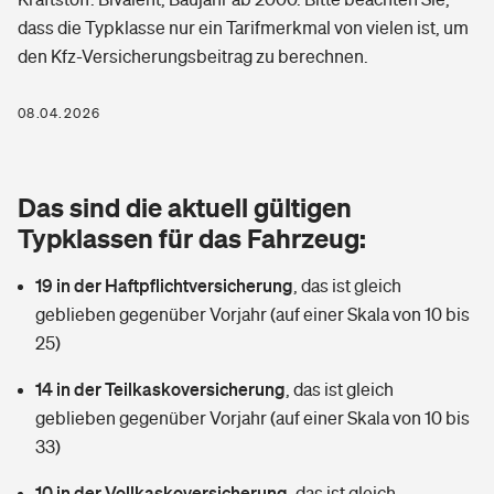
Berufshaftpflichtversicherung
dass die Typklasse nur ein Tarifmerkmal von vielen ist, um
Rechts­schutz­ver­si­che­rung
den Kfz-Versicherungsbeitrag zu berechnen.
Photovoltaik
Private Krankenversicherung
Zur Übersicht
Fahrradversicherung
Wärmepumpen versichern
08.04.2026
Zahnzusatzversicherung
Unfallversicherung
Tools
Glasversicherung
Dread-Disease-Versicherung
Das sind die aktuell gültigen
Kinderunfall­ver­si­che­rung
Rentenrechner: Wie viel Geld bekomme ich im Alter?
Vermieterrrechtsschutz
Typklassen für das Fahrzeug:
Tierkrankenversicherung
Kinderinvalidität
19 in der Haftpflichtversicherung
,
das ist gleich
Wer versichert was: Jetzt Versicherer finden
Mietkautionsversicherung
Zur Übersicht
geblieben gegenüber Vorjahr (auf einer Skala von 10 bis
Reiseversicherung
25)
Sie haben Fragen?
Restkreditversicherung
Tools
Hundehalter-Haftpflicht
14 in der Teilkaskoversicherung
,
das ist gleich
Zur Übersicht
geblieben gegenüber Vorjahr (auf einer Skala von 10 bis
Pferdehalter-Haftpflicht
Wer versichert was: Jetzt Versicherer finden
33)
Tools
10 in der Vollkaskoversicherung
Handyversicherung
,
das ist gleich