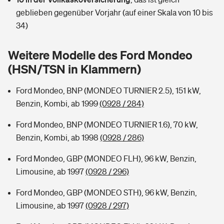
Sie haben Fragen?
geblieben gegenüber Vorjahr (auf einer Skala von 10 bis
Hochwasser-Check: Wie gefährdet ist Ihr Haus?
Private Cyberversicherung
34)
Rentenrechner: Wie viel Geld bekomme ich im Alter?
Wer versichert was: Jetzt Versicherer finden
Musikinstrumentenversicherung
Weitere Modelle des Ford Mondeo
(HSN/TSN in Klammern)
Sie haben Fragen?
Zur Übersicht
Ford Mondeo, BNP (MONDEO TURNIER 2.5), 151 kW,
Benzin, Kombi, ab 1999
(0928 / 284)
Tools
Ford Mondeo, BNP (MONDEO TURNIER 1.6), 70 kW,
Benzin, Kombi, ab 1998
(0928 / 286)
Kinderunfall-Check: Mehr Sicherheit für deine Kids
Ford Mondeo, GBP (MONDEO FLH), 96 kW, Benzin,
Typklassen: So ist Ihr Auto eingestuft
Limousine, ab 1997
(0928 / 296)
Ford Mondeo, GBP (MONDEO STH), 96 kW, Benzin,
Sie haben Fragen?
Limousine, ab 1997
(0928 / 297)