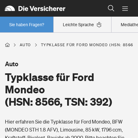
Typklassen: So ist Ihr Auto eingestuft
Wer versichert was: Jetzt Versicherer finden
Regionalklassen: So ist Ihre Region eingestuft
Sie haben Fragen?
Leichte Sprache
Mediath
Wer versichert was: Jetzt Versicherer finden
AUTO
TYPKLASSE FÜR FORD MONDEO (HSN: 8566, T
Beruf
Auto
Typklasse für Ford
Berufsunfähigkeitsversicherung
Wohnen
Mondeo
Erwerbsunfähigkeitsversicherung
(HSN: 8566, TSN: 392)
Wohngebäudeversicherung
Freizeit
Grundfähigkeitsversicherung
Hier erfahren Sie die Typklasse für Ford Mondeo, BFW
Hausratversicherung
Arbeitsrechtsschutz
(MONDEO STH 1.8 AFV), Limousine, 85 kW, 1796 ccm,
Pri­vate Haft­pflicht­
Gesundheit
Kraftstoff: Bivalent, Baujahr ab 2000. Bitte beachten Sie,
Elementarversicherung