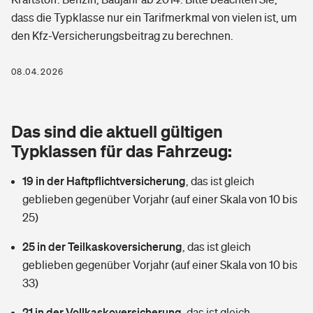
Berufshaftpflichtversicherung
dass die Typklasse nur ein Tarifmerkmal von vielen ist, um
Rechts­schutz­ver­si­che­rung
den Kfz-Versicherungsbeitrag zu berechnen.
Photovoltaik
Private Krankenversicherung
Zur Übersicht
Fahrradversicherung
Wärmepumpen versichern
08.04.2026
Zahnzusatzversicherung
Unfallversicherung
Tools
Glasversicherung
Dread-Disease-Versicherung
Das sind die aktuell gültigen
Kinderunfall­ver­si­che­rung
Rentenrechner: Wie viel Geld bekomme ich im Alter?
Vermieterrrechtsschutz
Typklassen für das Fahrzeug:
Tierkrankenversicherung
Kinderinvalidität
19 in der Haftpflichtversicherung
,
das ist gleich
Wer versichert was: Jetzt Versicherer finden
Mietkautionsversicherung
Zur Übersicht
geblieben gegenüber Vorjahr (auf einer Skala von 10 bis
Reiseversicherung
25)
Sie haben Fragen?
Restkreditversicherung
Tools
Hundehalter-Haftpflicht
25 in der Teilkaskoversicherung
,
das ist gleich
Zur Übersicht
geblieben gegenüber Vorjahr (auf einer Skala von 10 bis
Pferdehalter-Haftpflicht
Wer versichert was: Jetzt Versicherer finden
33)
Tools
21 in der Vollkaskoversicherung
Handyversicherung
,
das ist gleich