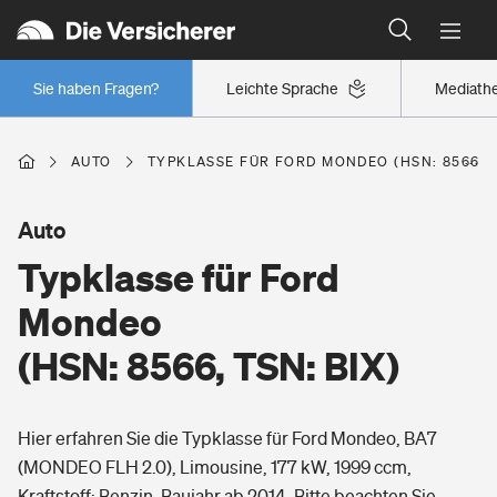
Typklassen: So ist Ihr Auto eingestuft
Wer versichert was: Jetzt Versicherer finden
Regionalklassen: So ist Ihre Region eingestuft
Sie haben Fragen?
Leichte Sprache
Mediath
Wer versichert was: Jetzt Versicherer finden
AUTO
TYPKLASSE FÜR FORD MONDEO (HSN: 8566, T
Beruf
Auto
Typklasse für Ford
Berufsunfähigkeitsversicherung
Wohnen
Mondeo
Erwerbsunfähigkeitsversicherung
(HSN: 8566, TSN: BIX)
Wohngebäudeversicherung
Freizeit
Grundfähigkeitsversicherung
Hier erfahren Sie die Typklasse für Ford Mondeo, BA7
Hausratversicherung
Arbeitsrechtsschutz
(MONDEO FLH 2.0), Limousine, 177 kW, 1999 ccm,
Pri­vate Haft­pflicht­
Gesundheit
Kraftstoff: Benzin, Baujahr ab 2014. Bitte beachten Sie,
Elementarversicherung