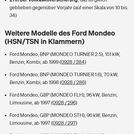
Sie haben Fragen?
geblieben gegenüber Vorjahr (auf einer Skala von 10 bis
Hochwasser-Check: Wie gefährdet ist Ihr Haus?
Private Cyberversicherung
34)
Rentenrechner: Wie viel Geld bekomme ich im Alter?
Wer versichert was: Jetzt Versicherer finden
Musikinstrumentenversicherung
Weitere Modelle des Ford Mondeo
(HSN/TSN in Klammern)
Sie haben Fragen?
Zur Übersicht
Ford Mondeo, BNP (MONDEO TURNIER 2.5), 151 kW,
Benzin, Kombi, ab 1999
(0928 / 284)
Tools
Ford Mondeo, BNP (MONDEO TURNIER 1.6), 70 kW,
Benzin, Kombi, ab 1998
(0928 / 286)
Kinderunfall-Check: Mehr Sicherheit für deine Kids
Ford Mondeo, GBP (MONDEO FLH), 96 kW, Benzin,
Typklassen: So ist Ihr Auto eingestuft
Limousine, ab 1997
(0928 / 296)
Ford Mondeo, GBP (MONDEO STH), 96 kW, Benzin,
Sie haben Fragen?
Limousine, ab 1997
(0928 / 297)