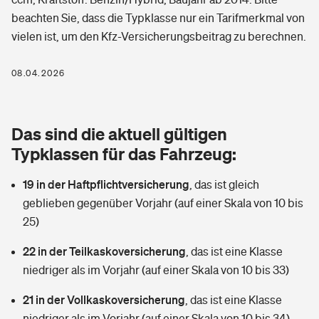
Berufshaftpflichtversicherung
beachten Sie, dass die Typklasse nur ein Tarifmerkmal von
Rechts­schutz­ver­si­che­rung
vielen ist, um den Kfz-Versicherungsbeitrag zu berechnen.
Photovoltaik
Private Krankenversicherung
Zur Übersicht
Fahrradversicherung
Wärmepumpen versichern
08.04.2026
Zahnzusatzversicherung
Unfallversicherung
Tools
Glasversicherung
Dread-Disease-Versicherung
Das sind die aktuell gültigen
Kinderunfall­ver­si­che­rung
Rentenrechner: Wie viel Geld bekomme ich im Alter?
Vermieterrrechtsschutz
Typklassen für das Fahrzeug:
Tierkrankenversicherung
Kinderinvalidität
19 in der Haftpflichtversicherung
,
das ist gleich
Wer versichert was: Jetzt Versicherer finden
Mietkautionsversicherung
Zur Übersicht
geblieben gegenüber Vorjahr (auf einer Skala von 10 bis
Reiseversicherung
25)
Sie haben Fragen?
Restkreditversicherung
Tools
Hundehalter-Haftpflicht
22 in der Teilkaskoversicherung
,
das ist eine Klasse
Zur Übersicht
niedriger als im Vorjahr (auf einer Skala von 10 bis 33)
Pferdehalter-Haftpflicht
Wer versichert was: Jetzt Versicherer finden
21 in der Vollkaskoversicherung
,
das ist eine Klasse
Tools
Handyversicherung
niedriger als im Vorjahr (auf einer Skala von 10 bis 34)