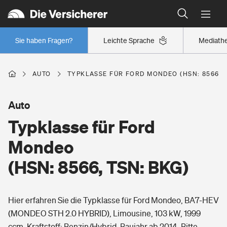
Typklassen: So ist Ihr Auto eingestuft
Wer versichert was: Jetzt Versicherer finden
Regionalklassen: So ist Ihre Region eingestuft
Sie haben Fragen?
Leichte Sprache
Mediath
Wer versichert was: Jetzt Versicherer finden
AUTO
TYPKLASSE FÜR FORD MONDEO (HSN: 8566, T
Beruf
Auto
Typklasse für Ford
Berufsunfähigkeitsversicherung
Wohnen
Mondeo
Erwerbsunfähigkeitsversicherung
(HSN: 8566, TSN: BKG)
Wohngebäudeversicherung
Freizeit
Grundfähigkeitsversicherung
Hier erfahren Sie die Typklasse für Ford Mondeo, BA7-HEV
Hausratversicherung
Arbeitsrechtsschutz
(MONDEO STH 2.0 HYBRID), Limousine, 103 kW, 1999
Pri­vate Haft­pflicht­
Gesundheit
ccm, Kraftstoff: Benzin/Hybrid, Baujahr ab 2014. Bitte
Elementarversicherung