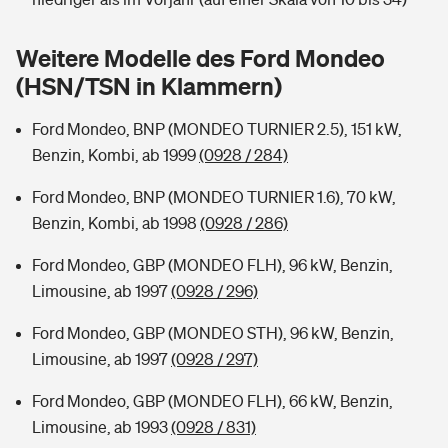
Sie haben Fragen?
Hochwasser-Check: Wie gefährdet ist Ihr Haus?
Private Cyberversicherung
Weitere Modelle des Ford Mondeo
Rentenrechner: Wie viel Geld bekomme ich im Alter?
(HSN/TSN in Klammern)
Wer versichert was: Jetzt Versicherer finden
Musikinstrumentenversicherung
Ford Mondeo, BNP (MONDEO TURNIER 2.5), 151 kW,
Sie haben Fragen?
Zur Übersicht
Benzin, Kombi, ab 1999
(0928 / 284)
Ford Mondeo, BNP (MONDEO TURNIER 1.6), 70 kW,
Tools
Benzin, Kombi, ab 1998
(0928 / 286)
Ford Mondeo, GBP (MONDEO FLH), 96 kW, Benzin,
Kinderunfall-Check: Mehr Sicherheit für deine Kids
Limousine, ab 1997
(0928 / 296)
Ford Mondeo, GBP (MONDEO STH), 96 kW, Benzin,
Typklassen: So ist Ihr Auto eingestuft
Limousine, ab 1997
(0928 / 297)
Sie haben Fragen?
Ford Mondeo, GBP (MONDEO FLH), 66 kW, Benzin,
Limousine, ab 1993
(0928 / 831)