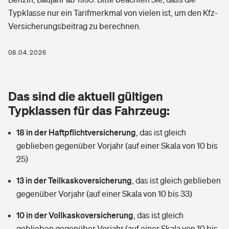
Berufshaftpflichtversicherung
Typklasse nur ein Tarifmerkmal von vielen ist, um den Kfz-
Rechts­schutz­ver­si­che­rung
Versicherungsbeitrag zu berechnen.
Photovoltaik
Private Krankenversicherung
Zur Übersicht
Fahrradversicherung
Wärmepumpen versichern
08.04.2026
Zahnzusatzversicherung
Unfallversicherung
Tools
Glasversicherung
Dread-Disease-Versicherung
Das sind die aktuell gültigen
Kinderunfall­ver­si­che­rung
Rentenrechner: Wie viel Geld bekomme ich im Alter?
Vermieterrrechtsschutz
Typklassen für das Fahrzeug:
Tierkrankenversicherung
Kinderinvalidität
18 in der Haftpflichtversicherung
,
das ist gleich
Wer versichert was: Jetzt Versicherer finden
Mietkautionsversicherung
Zur Übersicht
geblieben gegenüber Vorjahr (auf einer Skala von 10 bis
Reiseversicherung
25)
Sie haben Fragen?
Restkreditversicherung
Tools
Hundehalter-Haftpflicht
13 in der Teilkaskoversicherung
,
das ist gleich geblieben
Zur Übersicht
gegenüber Vorjahr (auf einer Skala von 10 bis 33)
Pferdehalter-Haftpflicht
Wer versichert was: Jetzt Versicherer finden
10 in der Vollkaskoversicherung
,
das ist gleich
Tools
Handyversicherung
geblieben gegenüber Vorjahr (auf einer Skala von 10 bis