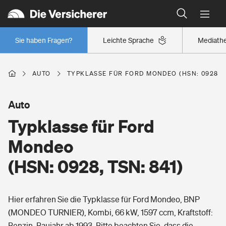
Typklassen: So ist Ihr Auto eingestuft
Wer versichert was: Jetzt Versicherer finden
Regionalklassen: So ist Ihre Region eingestuft
Sie haben Fragen?
Leichte Sprache
Mediath
Wer versichert was: Jetzt Versicherer finden
AUTO
TYPKLASSE FÜR FORD MONDEO (HSN: 0928, T
Beruf
Auto
Typklasse für Ford
Berufsunfähigkeitsversicherung
Wohnen
Mondeo
Erwerbsunfähigkeitsversicherung
(HSN: 0928, TSN: 841)
Wohngebäudeversicherung
Freizeit
Grundfähigkeitsversicherung
Hier erfahren Sie die Typklasse für Ford Mondeo, BNP
Hausratversicherung
Arbeitsrechtsschutz
(MONDEO TURNIER), Kombi, 66 kW, 1597 ccm, Kraftstoff:
Pri­vate Haft­pflicht­
Gesundheit
Benzin, Baujahr ab 1993. Bitte beachten Sie, dass die
Elementarversicherung