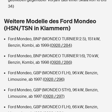
Sie haben Fragen?
34)
Hochwasser-Check: Wie gefährdet ist Ihr Haus?
Private Cyberversicherung
Rentenrechner: Wie viel Geld bekomme ich im Alter?
Weitere Modelle des Ford Mondeo
Wer versichert was: Jetzt Versicherer finden
Musikinstrumentenversicherung
(HSN/TSN in Klammern)
Sie haben Fragen?
Zur Übersicht
Ford Mondeo, BNP (MONDEO TURNIER 2.5), 151 kW,
Benzin, Kombi, ab 1999
(0928 / 284)
Tools
Ford Mondeo, BNP (MONDEO TURNIER 1.6), 70 kW,
Benzin, Kombi, ab 1998
(0928 / 286)
Kinderunfall-Check: Mehr Sicherheit für deine Kids
Ford Mondeo, GBP (MONDEO FLH), 96 kW, Benzin,
Limousine, ab 1997
(0928 / 296)
Typklassen: So ist Ihr Auto eingestuft
Ford Mondeo, GBP (MONDEO STH), 96 kW, Benzin,
Limousine, ab 1997
(0928 / 297)
Sie haben Fragen?
Ford Mondeo, GBP (MONDEO FLH), 66 kW, Benzin,