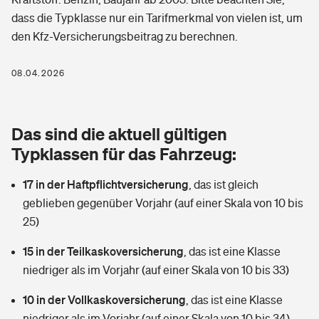
Berufshaftpflichtversicherung
dass die Typklasse nur ein Tarifmerkmal von vielen ist, um
Rechts­schutz­ver­si­che­rung
den Kfz-Versicherungsbeitrag zu berechnen.
Photovoltaik
Private Krankenversicherung
Zur Übersicht
Fahrradversicherung
Wärmepumpen versichern
08.04.2026
Zahnzusatzversicherung
Unfallversicherung
Tools
Glasversicherung
Dread-Disease-Versicherung
Das sind die aktuell gültigen
Kinderunfall­ver­si­che­rung
Rentenrechner: Wie viel Geld bekomme ich im Alter?
Vermieterrrechtsschutz
Typklassen für das Fahrzeug:
Tierkrankenversicherung
Kinderinvalidität
17 in der Haftpflichtversicherung
,
das ist gleich
Wer versichert was: Jetzt Versicherer finden
Mietkautionsversicherung
Zur Übersicht
geblieben gegenüber Vorjahr (auf einer Skala von 10 bis
Reiseversicherung
25)
Sie haben Fragen?
Restkreditversicherung
Tools
Hundehalter-Haftpflicht
15 in der Teilkaskoversicherung
,
das ist eine Klasse
Zur Übersicht
niedriger als im Vorjahr (auf einer Skala von 10 bis 33)
Pferdehalter-Haftpflicht
Wer versichert was: Jetzt Versicherer finden
10 in der Vollkaskoversicherung
,
das ist eine Klasse
Tools
Handyversicherung
niedriger als im Vorjahr (auf einer Skala von 10 bis 34)