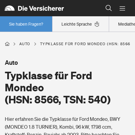
Typklassen: So ist Ihr Auto eingestuft
Wer versichert was: Jetzt Versicherer finden
Regionalklassen: So ist Ihre Region eingestuft
Sie haben Fragen?
Leichte Sprache
Mediath
Wer versichert was: Jetzt Versicherer finden
AUTO
TYPKLASSE FÜR FORD MONDEO (HSN: 8566, T
Beruf
Auto
Typklasse für Ford
Berufsunfähigkeitsversicherung
Wohnen
Mondeo
Erwerbsunfähigkeitsversicherung
(HSN: 8566, TSN: 540)
Wohngebäudeversicherung
Freizeit
Grundfähigkeitsversicherung
Hier erfahren Sie die Typklasse für Ford Mondeo, BWY
Hausratversicherung
Arbeitsrechtsschutz
(MONDEO 1.8 TURNIER), Kombi, 96 kW, 1798 ccm,
Pri­vate Haft­pflicht­
Gesundheit
Kraftstoff: Benzin, Baujahr ab 2003. Bitte beachten Sie,
Elementarversicherung