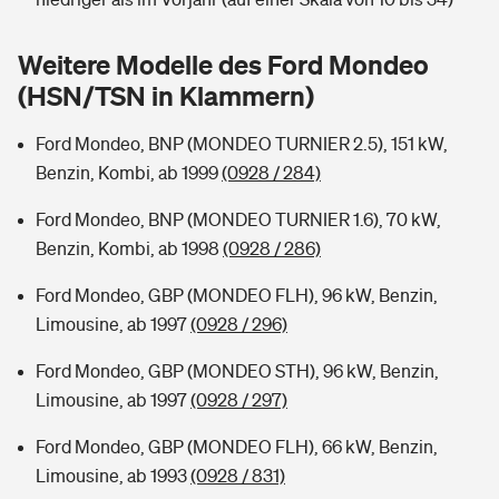
Sie haben Fragen?
Hochwasser-Check: Wie gefährdet ist Ihr Haus?
Private Cyberversicherung
Weitere Modelle des Ford Mondeo
Rentenrechner: Wie viel Geld bekomme ich im Alter?
(HSN/TSN in Klammern)
Wer versichert was: Jetzt Versicherer finden
Musikinstrumentenversicherung
Ford Mondeo, BNP (MONDEO TURNIER 2.5), 151 kW,
Sie haben Fragen?
Zur Übersicht
Benzin, Kombi, ab 1999
(0928 / 284)
Ford Mondeo, BNP (MONDEO TURNIER 1.6), 70 kW,
Tools
Benzin, Kombi, ab 1998
(0928 / 286)
Ford Mondeo, GBP (MONDEO FLH), 96 kW, Benzin,
Kinderunfall-Check: Mehr Sicherheit für deine Kids
Limousine, ab 1997
(0928 / 296)
Ford Mondeo, GBP (MONDEO STH), 96 kW, Benzin,
Typklassen: So ist Ihr Auto eingestuft
Limousine, ab 1997
(0928 / 297)
Sie haben Fragen?
Ford Mondeo, GBP (MONDEO FLH), 66 kW, Benzin,
Limousine, ab 1993
(0928 / 831)