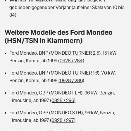
Sie haben Fragen?
geblieben gegenüber Vorjahr (auf einer Skala von 10 bis
Hochwasser-Check: Wie gefährdet ist Ihr Haus?
Private Cyberversicherung
34)
Rentenrechner: Wie viel Geld bekomme ich im Alter?
Wer versichert was: Jetzt Versicherer finden
Musikinstrumentenversicherung
Weitere Modelle des Ford Mondeo
(HSN/TSN in Klammern)
Sie haben Fragen?
Zur Übersicht
Ford Mondeo, BNP (MONDEO TURNIER 2.5), 151 kW,
Benzin, Kombi, ab 1999
(0928 / 284)
Tools
Ford Mondeo, BNP (MONDEO TURNIER 1.6), 70 kW,
Benzin, Kombi, ab 1998
(0928 / 286)
Kinderunfall-Check: Mehr Sicherheit für deine Kids
Ford Mondeo, GBP (MONDEO FLH), 96 kW, Benzin,
Typklassen: So ist Ihr Auto eingestuft
Limousine, ab 1997
(0928 / 296)
Ford Mondeo, GBP (MONDEO STH), 96 kW, Benzin,
Sie haben Fragen?
Limousine, ab 1997
(0928 / 297)