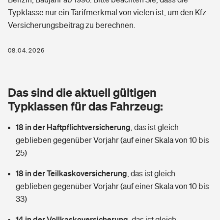
Berufshaftpflichtversicherung
Typklasse nur ein Tarifmerkmal von vielen ist, um den Kfz-
Rechts­schutz­ver­si­che­rung
Versicherungsbeitrag zu berechnen.
Photovoltaik
Private Krankenversicherung
Zur Übersicht
Fahrradversicherung
Wärmepumpen versichern
08.04.2026
Zahnzusatzversicherung
Unfallversicherung
Tools
Glasversicherung
Dread-Disease-Versicherung
Das sind die aktuell gültigen
Kinderunfall­ver­si­che­rung
Rentenrechner: Wie viel Geld bekomme ich im Alter?
Vermieterrrechtsschutz
Typklassen für das Fahrzeug:
Tierkrankenversicherung
Kinderinvalidität
18 in der Haftpflichtversicherung
,
das ist gleich
Wer versichert was: Jetzt Versicherer finden
Mietkautionsversicherung
Zur Übersicht
geblieben gegenüber Vorjahr (auf einer Skala von 10 bis
Reiseversicherung
25)
Sie haben Fragen?
Restkreditversicherung
Tools
Hundehalter-Haftpflicht
18 in der Teilkaskoversicherung
,
das ist gleich
Zur Übersicht
geblieben gegenüber Vorjahr (auf einer Skala von 10 bis
Pferdehalter-Haftpflicht
Wer versichert was: Jetzt Versicherer finden
33)
Tools
14 in der Vollkaskoversicherung
Handyversicherung
,
das ist gleich