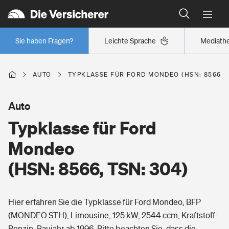
Typklassen: So ist Ihr Auto eingestuft
Wer versichert was: Jetzt Versicherer finden
Regionalklassen: So ist Ihre Region eingestuft
Sie haben Fragen?
Leichte Sprache
Mediath
Wer versichert was: Jetzt Versicherer finden
AUTO
TYPKLASSE FÜR FORD MONDEO (HSN: 8566, T
Beruf
Auto
Typklasse für Ford
Berufsunfähigkeitsversicherung
Wohnen
Mondeo
Erwerbsunfähigkeitsversicherung
(HSN: 8566, TSN: 304)
Wohngebäudeversicherung
Freizeit
Grundfähigkeitsversicherung
Hier erfahren Sie die Typklasse für Ford Mondeo, BFP
Hausratversicherung
Arbeitsrechtsschutz
(MONDEO STH), Limousine, 125 kW, 2544 ccm, Kraftstoff:
Pri­vate Haft­pflicht­
Gesundheit
Benzin, Baujahr ab 1996. Bitte beachten Sie, dass die
Elementarversicherung