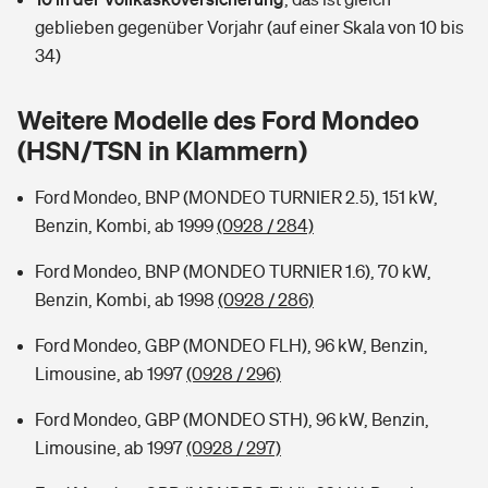
Sie haben Fragen?
geblieben gegenüber Vorjahr (auf einer Skala von 10 bis
Hochwasser-Check: Wie gefährdet ist Ihr Haus?
Private Cyberversicherung
34)
Rentenrechner: Wie viel Geld bekomme ich im Alter?
Wer versichert was: Jetzt Versicherer finden
Musikinstrumentenversicherung
Weitere Modelle des Ford Mondeo
(HSN/TSN in Klammern)
Sie haben Fragen?
Zur Übersicht
Ford Mondeo, BNP (MONDEO TURNIER 2.5), 151 kW,
Benzin, Kombi, ab 1999
(0928 / 284)
Tools
Ford Mondeo, BNP (MONDEO TURNIER 1.6), 70 kW,
Benzin, Kombi, ab 1998
(0928 / 286)
Kinderunfall-Check: Mehr Sicherheit für deine Kids
Ford Mondeo, GBP (MONDEO FLH), 96 kW, Benzin,
Typklassen: So ist Ihr Auto eingestuft
Limousine, ab 1997
(0928 / 296)
Ford Mondeo, GBP (MONDEO STH), 96 kW, Benzin,
Sie haben Fragen?
Limousine, ab 1997
(0928 / 297)