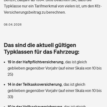
Berufshaftpflichtversicherung
Typklasse nur ein Tarifmerkmal von vielen ist, um den Kfz-
Rechts­schutz­ver­si­che­rung
Versicherungsbeitrag zu berechnen.
Photovoltaik
Private Krankenversicherung
Zur Übersicht
Fahrradversicherung
Wärmepumpen versichern
08.04.2026
Zahnzusatzversicherung
Unfallversicherung
Tools
Glasversicherung
Dread-Disease-Versicherung
Das sind die aktuell gültigen
Kinderunfall­ver­si­che­rung
Rentenrechner: Wie viel Geld bekomme ich im Alter?
Vermieterrrechtsschutz
Typklassen für das Fahrzeug:
Tierkrankenversicherung
Kinderinvalidität
19 in der Haftpflichtversicherung
,
das ist gleich
Wer versichert was: Jetzt Versicherer finden
Mietkautionsversicherung
Zur Übersicht
geblieben gegenüber Vorjahr (auf einer Skala von 10 bis
Reiseversicherung
25)
Sie haben Fragen?
Restkreditversicherung
Tools
Hundehalter-Haftpflicht
14 in der Teilkaskoversicherung
,
das ist gleich
Zur Übersicht
geblieben gegenüber Vorjahr (auf einer Skala von 10 bis
Pferdehalter-Haftpflicht
Wer versichert was: Jetzt Versicherer finden
33)
Tools
10 in der Vollkaskoversicherung
Handyversicherung
,
das ist gleich