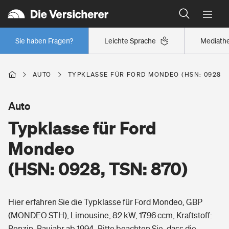
Typklassen: So ist Ihr Auto eingestuft
Wer versichert was: Jetzt Versicherer finden
Regionalklassen: So ist Ihre Region eingestuft
Sie haben Fragen?
Leichte Sprache
Mediath
Wer versichert was: Jetzt Versicherer finden
AUTO
TYPKLASSE FÜR FORD MONDEO (HSN: 0928, T
Beruf
Auto
Typklasse für Ford
Berufsunfähigkeitsversicherung
Wohnen
Mondeo
Erwerbsunfähigkeitsversicherung
(HSN: 0928, TSN: 870)
Wohngebäudeversicherung
Freizeit
Grundfähigkeitsversicherung
Hier erfahren Sie die Typklasse für Ford Mondeo, GBP
Hausratversicherung
Arbeitsrechtsschutz
(MONDEO STH), Limousine, 82 kW, 1796 ccm, Kraftstoff:
Pri­vate Haft­pflicht­
Gesundheit
Benzin, Baujahr ab 1994. Bitte beachten Sie, dass die
Elementarversicherung