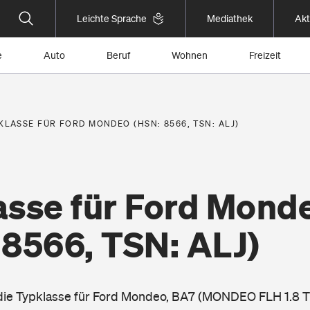
Leichte Sprache
Mediathek
Akt
e
Auto
Beruf
Wohnen
Freizeit
KLASSE FÜR FORD MONDEO (HSN: 8566, TSN: ALJ)
asse für Ford Mond
 8566, TSN: ALJ)
 die Typklasse für Ford Mondeo, BA7 (MONDEO FLH 1.8 T