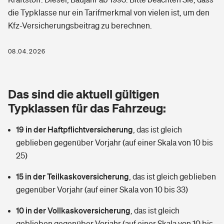
Berufshaftpflichtversicherung
die Typklasse nur ein Tarifmerkmal von vielen ist, um den
Rechts­schutz­ver­si­che­rung
Kfz-Versicherungsbeitrag zu berechnen.
Photovoltaik
Private Krankenversicherung
Zur Übersicht
Fahrradversicherung
Wärmepumpen versichern
08.04.2026
Zahnzusatzversicherung
Unfallversicherung
Tools
Glasversicherung
Dread-Disease-Versicherung
Das sind die aktuell gültigen
Kinderunfall­ver­si­che­rung
Rentenrechner: Wie viel Geld bekomme ich im Alter?
Vermieterrrechtsschutz
Typklassen für das Fahrzeug:
Tierkrankenversicherung
Kinderinvalidität
19 in der Haftpflichtversicherung
,
das ist gleich
Wer versichert was: Jetzt Versicherer finden
Mietkautionsversicherung
Zur Übersicht
geblieben gegenüber Vorjahr (auf einer Skala von 10 bis
Reiseversicherung
25)
Sie haben Fragen?
Restkreditversicherung
Tools
Hundehalter-Haftpflicht
15 in der Teilkaskoversicherung
,
das ist gleich geblieben
Zur Übersicht
gegenüber Vorjahr (auf einer Skala von 10 bis 33)
Pferdehalter-Haftpflicht
Wer versichert was: Jetzt Versicherer finden
10 in der Vollkaskoversicherung
,
das ist gleich
Tools
Handyversicherung
geblieben gegenüber Vorjahr (auf einer Skala von 10 bis