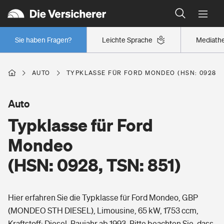
Typklassen: So ist Ihr Auto eingestuft
Wer versichert was: Jetzt Versicherer finden
Regionalklassen: So ist Ihre Region eingestuft
Sie haben Fragen?
Leichte Sprache
Mediath
Wer versichert was: Jetzt Versicherer finden
AUTO
TYPKLASSE FÜR FORD MONDEO (HSN: 0928, T
Beruf
Auto
Typklasse für Ford
Berufsunfähigkeitsversicherung
Wohnen
Mondeo
Erwerbsunfähigkeitsversicherung
(HSN: 0928, TSN: 851)
Wohngebäudeversicherung
Freizeit
Grundfähigkeitsversicherung
Hier erfahren Sie die Typklasse für Ford Mondeo, GBP
Hausratversicherung
Arbeitsrechtsschutz
(MONDEO STH DIESEL), Limousine, 65 kW, 1753 ccm,
Pri­vate Haft­pflicht­
Gesundheit
Kraftstoff: Diesel, Baujahr ab 1993. Bitte beachten Sie, dass
Elementarversicherung