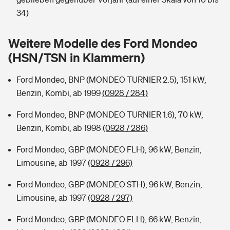
Sie haben Fragen?
34)
Hochwasser-Check: Wie gefährdet ist Ihr Haus?
Private Cyberversicherung
Rentenrechner: Wie viel Geld bekomme ich im Alter?
Weitere Modelle des Ford Mondeo
Wer versichert was: Jetzt Versicherer finden
Musikinstrumentenversicherung
(HSN/TSN in Klammern)
Sie haben Fragen?
Zur Übersicht
Ford Mondeo, BNP (MONDEO TURNIER 2.5), 151 kW,
Benzin, Kombi, ab 1999
(0928 / 284)
Tools
Ford Mondeo, BNP (MONDEO TURNIER 1.6), 70 kW,
Benzin, Kombi, ab 1998
(0928 / 286)
Kinderunfall-Check: Mehr Sicherheit für deine Kids
Ford Mondeo, GBP (MONDEO FLH), 96 kW, Benzin,
Limousine, ab 1997
(0928 / 296)
Typklassen: So ist Ihr Auto eingestuft
Ford Mondeo, GBP (MONDEO STH), 96 kW, Benzin,
Limousine, ab 1997
(0928 / 297)
Sie haben Fragen?
Ford Mondeo, GBP (MONDEO FLH), 66 kW, Benzin,