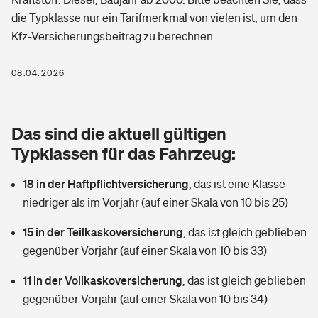
Berufshaftpflichtversicherung
die Typklasse nur ein Tarifmerkmal von vielen ist, um den
Rechts­schutz­ver­si­che­rung
Kfz-Versicherungsbeitrag zu berechnen.
Photovoltaik
Private Krankenversicherung
Zur Übersicht
Fahrradversicherung
Wärmepumpen versichern
08.04.2026
Zahnzusatzversicherung
Unfallversicherung
Tools
Glasversicherung
Dread-Disease-Versicherung
Das sind die aktuell gültigen
Kinderunfall­ver­si­che­rung
Rentenrechner: Wie viel Geld bekomme ich im Alter?
Vermieterrrechtsschutz
Typklassen für das Fahrzeug:
Tierkrankenversicherung
Kinderinvalidität
18 in der Haftpflichtversicherung
,
das ist eine Klasse
Wer versichert was: Jetzt Versicherer finden
Mietkautionsversicherung
Zur Übersicht
niedriger als im Vorjahr (auf einer Skala von 10 bis 25)
Reiseversicherung
Sie haben Fragen?
Restkreditversicherung
15 in der Teilkaskoversicherung
,
das ist gleich geblieben
Tools
Hundehalter-Haftpflicht
gegenüber Vorjahr (auf einer Skala von 10 bis 33)
Zur Übersicht
11 in der Vollkaskoversicherung
Pferdehalter-Haftpflicht
,
das ist gleich geblieben
Wer versichert was: Jetzt Versicherer finden
gegenüber Vorjahr (auf einer Skala von 10 bis 34)
Tools
Handyversicherung