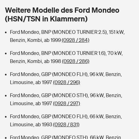
Sie haben Fragen?
Weitere Modelle des Ford Mondeo
Hochwasser-Check: Wie gefährdet ist Ihr Haus?
Private Cyberversicherung
(HSN/TSN in Klammern)
Rentenrechner: Wie viel Geld bekomme ich im Alter?
Wer versichert was: Jetzt Versicherer finden
Musikinstrumentenversicherung
Ford Mondeo, BNP (MONDEO TURNIER 2.5), 151 kW,
Benzin, Kombi, ab 1999
(0928 / 284)
Sie haben Fragen?
Zur Übersicht
Ford Mondeo, BNP (MONDEO TURNIER 1.6), 70 kW,
Benzin, Kombi, ab 1998
(0928 / 286)
Tools
Ford Mondeo, GBP (MONDEO FLH), 96 kW, Benzin,
Limousine, ab 1997
(0928 / 296)
Kinderunfall-Check: Mehr Sicherheit für deine Kids
Ford Mondeo, GBP (MONDEO STH), 96 kW, Benzin,
Limousine, ab 1997
(0928 / 297)
Typklassen: So ist Ihr Auto eingestuft
Ford Mondeo, GBP (MONDEO FLH), 66 kW, Benzin,
Sie haben Fragen?
Limousine, ab 1993
(0928 / 831)
Ford Mondeo, GBP (MONDEO STH), 66 kW, Benzin,