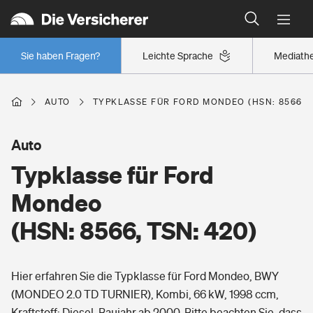
Typklassen: So ist Ihr Auto eingestuft
Wer versichert was: Jetzt Versicherer finden
Regionalklassen: So ist Ihre Region eingestuft
Sie haben Fragen?
Leichte Sprache
Mediath
Wer versichert was: Jetzt Versicherer finden
AUTO
TYPKLASSE FÜR FORD MONDEO (HSN: 8566, T
Beruf
Auto
Typklasse für Ford
Berufsunfähigkeitsversicherung
Wohnen
Mondeo
Erwerbsunfähigkeitsversicherung
(HSN: 8566, TSN: 420)
Wohngebäudeversicherung
Freizeit
Grundfähigkeitsversicherung
Hier erfahren Sie die Typklasse für Ford Mondeo, BWY
Hausratversicherung
Arbeitsrechtsschutz
(MONDEO 2.0 TD TURNIER), Kombi, 66 kW, 1998 ccm,
Pri­vate Haft­pflicht­
Gesundheit
Kraftstoff: Diesel, Baujahr ab 2000. Bitte beachten Sie, dass
Elementarversicherung